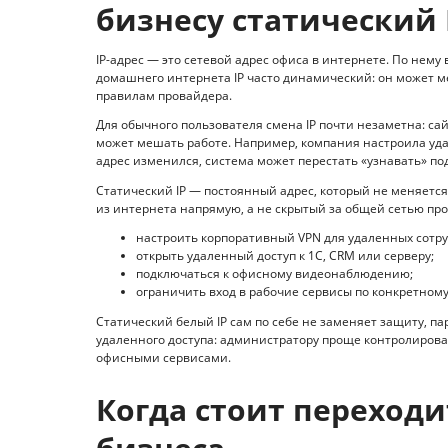
бизнесу статический 
IP-адрес — это сетевой адрес офиса в интернете. По нем
домашнего интернета IP часто динамический: он может м
правилам провайдера.
Для обычного пользователя смена IP почти незаметна: са
может мешать работе. Например, компания настроила уд
адрес изменился, система может перестать «узнавать» по
Статический IP — постоянный адрес, который не меняется
из интернета напрямую, а не скрытый за общей сетью про
настроить корпоративный VPN для удаленных сотру
открыть удаленный доступ к 1С, CRM или серверу;
подключаться к офисному видеонаблюдению;
ограничить вход в рабочие сервисы по конкретному 
Статический белый IP сам по себе не заменяет защиту, па
удаленного доступа: администратору проще контролирова
офисными сервисами.
Когда стоит переходи