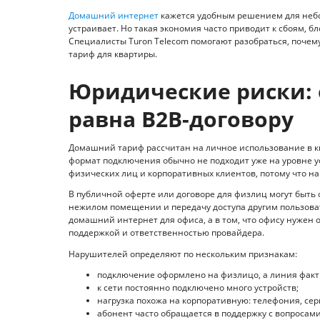
Домашний интернет
кажется удобным решением для небол
устраивает. Но такая экономия часто приводит к сбоям, б
Специалисты Turon Telecom помогают разобраться, почем
тариф для квартиры.
Юридические риски: 
равна B2B-договору
Домашний тариф рассчитан на личное использование в ква
формат подключения обычно не подходит уже на уровне у
физических лиц и корпоративных клиентов, потому что наг
В публичной оферте или договоре для физлиц могут быть
нежилом помещении и передачу доступа другим пользоват
домашний интернет для офиса, а в том, что офису нужен
поддержкой и ответственностью провайдера.
Нарушителей определяют по нескольким признакам:
подключение оформлено на физлицо, а линия факти
к сети постоянно подключено много устройств;
нагрузка похожа на корпоративную: телефония, се
абонент часто обращается в поддержку с вопросами