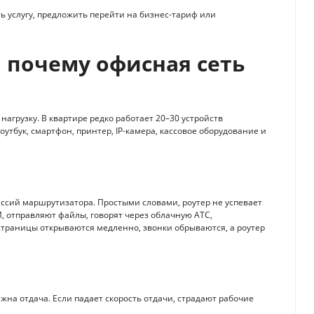
 услугу, предложить перейти на бизнес-тариф или
 почему офисная сеть
грузку. В квартире редко работает 20–30 устройств
утбук, смартфон, принтер, IP-камера, кассовое оборудование и
ссий маршрутизатора. Простыми словами, роутер не успевает
, отправляют файлы, говорят через облачную АТС,
 страницы открываются медленно, звонки обрываются, а роутер
ажна отдача. Если падает скорость отдачи, страдают рабочие