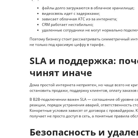
файлы долго загружаются в облачное хранилище;
видеосвязь идет с задержками;
зависает облачная АТС из-за интернета;
CRM работает нестабильно;
удаленные сотрудники не могут нормально подклю
Поэтому бизнесу стоит рассматривать симметричный интер
не только под красивую цифру в тарифе.
SLA и поддержка: по
чинят иначе
Дома простой интернета неприятен, но чаще всего не крит
остановить продажи, поддержку клиентов, оплату заказов 
В B2B-подключении важен SLA — соглашение об уровне с
реакции, порядок устранения аварий, ответственность с
Конкретные условия зависят от договора с провайдером. 
получает не просто доступ в сеть, а понятные правила об
Безопасность и удале