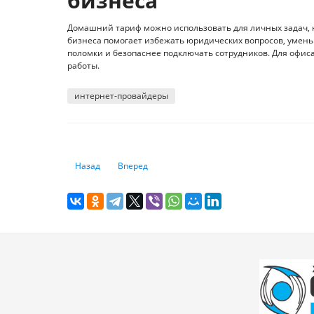
бизнеса
Домашний тариф можно использовать для личных задач, н
бизнеса помогает избежать юридических вопросов, умень
поломки и безопаснее подключать сотрудников. Для офиса
работы.
интернет-провайдеры
Предыдущий: Что ты такое: 10 книг об устройстве ИИ и е
Следующий: 5 провальных автомобилей 80-х, к
Назад
Вперед