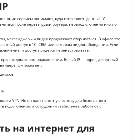
IP
у внешние сервисы понимают, куда отправлять данные. У
еняться после перезагрузки роутера, переподключения или по
йты, мессенджеры и видео продолжают открываться. В офисе это
аленный доступ к 1С, CRM или камерам видеонаблюдения. Если
дключение, и доступ придется перенастраивать.
 при каждом новом подключении. Белый IP — адрес, доступный
вайдера. Он помогает:
дников;
IP.
роли и VPN. Но он дает понятную основу для безопасного
ть подключения, а сотрудники стабильнее работают с
ть на интернет для