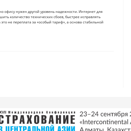
о офису нужен другой уровень надежности. Интернет для
шить количество технических сбоев, быстрее исправлять
 это не переплата за «особый тариф», а основа стабильной
го сходстве с человеческим разумом
оторые теперь стоят дорого