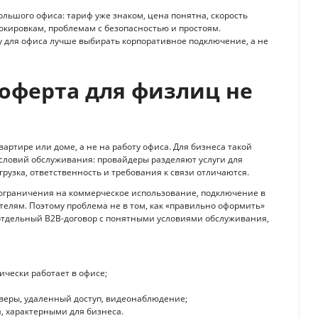
ьшого офиса: тариф уже знаком, цена понятна, скорость
локировкам, проблемам с безопасностью и простоям.
у для офиса лучше выбирать корпоративное подключение, а не
оферта для физлиц не
ртире или доме, а не на работу офиса. Для бизнеса такой
словий обслуживания: провайдеры разделяют услуги для
рузка, ответственность и требования к связи отличаются.
 ограничения на коммерческое использование, подключение в
елям. Поэтому проблема не в том, как «правильно оформить»
 отдельный B2B-договор с понятными условиями обслуживания,
чески работает в офисе;
рверы, удаленный доступ, видеонаблюдение;
, характерными для бизнеса.