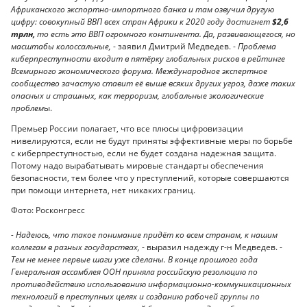
Африканского экспортно-импортного банка и там озвучил другую
цифру: совокупный ВВП всех стран Африки к 2020 году достигнет
$
2,6
трлн,
т
о есть это ВВП огромного континента. Да, развивающегося, но
масштабы колоссальные,
- заявил Дмитрий Медведев. -
Проблема
киберпреступности входит в пятёрку глобальных рисков в рейтинге
Всемирного экономического форума. Международное экспертное
сообщество зачастую ставит её выше всяких других угроз, даже таких
опасных и страшных, как терроризм, глобальные экологические
проблем
ы.
Премьер России полагает, что все плюсы цифровизации
нивелируются, если не будут приняты эффективные меры по борьбе
с киберпреступностью, если не будет создана надежная защита.
Потому надо вырабатывать мировые стандарты обеспечения
безопасности, тем более что у преступлений, которые совершаются
при помощи интернета, нет никаких границ.
Фото: Росконгресс
- Надеюсь, что такое понимание придёт ко всем странам, к нашим
коллегам в разных государствах,
- выразил надежду г-н Медведев. -
Тем не менее первые шаги уже сделаны. В конце прошлого года
Генеральная
а
ссамблея ООН приняла российскую резолюцию по
противодействию использованию информационно-коммуникационных
технологий в преступных целях и созданию рабочей группы по