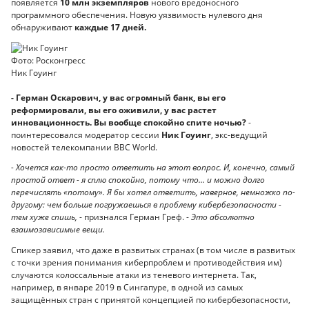
появляется
10 млн экземпляров
нового вредоносного
программного обеспечения. Новую уязвимость нулевого дня
обнаруживают
каждые 17 дней.
Фото: Росконгресс
Ник Гоуинг
-
Герман
О
скарович,
у
вас огромный банк, вы его
реформировали,
в
ы его оживили, у вас
растет
инновационность.
В
ы
вообще
спокойно спите ночью?
-
поинтересовался модератор сессии
Ник Гоуинг
, экс-ведущий
новостей телекомпании BBC World.
- Х
очется как-то просто ответить на этот вопрос.
И,
конечно,
с
амый
простой ответ - я сплю спокойно, потому что... и можно долго
перечислять «потому». Я бы хотел ответить, наверное, немножко по-
другому: чем больше погружаешься в проблему кибербезопасности -
тем хуже спишь,
- признался Герман Греф. -
Это абсолютно
взаимозависимые вещи.
Спикер заявил, что даже в развитых странах (в том числе в развитых
с точки зрения понимания киберпроблем и противодействия им)
случаются колоссальные атаки из теневого интернета. Так,
например, в январе 2019 в Сингапуре, в одной из самых
защищённых стран с принятой концепцией по кибербезопасности,