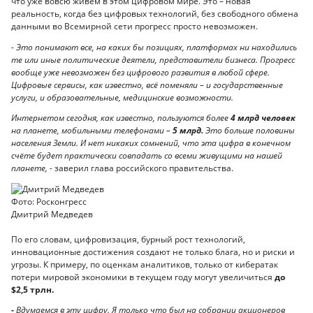
что уже вовсю живём в этом цифровом мире. Это – новая
реальность, когда без цифровых технологий, без свободного обмена
данными во Всемирной сети прогресс просто невозможен.
- Это понимают все, на каких бы позициях, платформах ни находились
те или иные политические деятели, представители бизнеса. Прогресс
вообще уже невозможен без цифрового развития в любой сфере.
Цифровые сервисы, как известно, всё поменяли – и государственные
услуги, и образовательные, медицинские возможности.
Интернетом сегодня, как известно, пользуются более
4 м
лрд
человек
на планете, мобильными телефонами –
5 м
лрд.
Это больше половины
населения Земли. И нет никаких сомнений, что эта цифра в конечном
счёте будет практически совпадать со всеми живущими на нашей
планете, -
заверил глава российского правительства.
Фото: Росконгресс
Дмитрий Медведев
По его словам, цифровизация, бурный рост технологий,
инновационные достижения создают не только блага, но и риски и
угрозы. К примеру, по оценкам аналитиков, только от кибератак
потери мировой экономики в текущем году могут увеличиться
до
$
2,5 трлн.
-
Вдумаемся в эту цифру. Я только что был на собрании акционеров