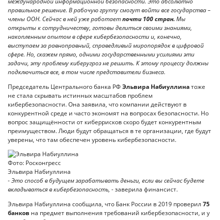
международной информационной безопасности. Это абсолютно
правильное решение. В рабочую группу смогут войти все государства –
члены О
ОН
. Сейчас в ней уже работает
почти 100 стран.
Мы
открыты к сотрудничеству, готовы делиться своими знаниями,
накопленным опытом в сфере кибербезопасности и, конечно,
выступаем за равноправный, справедливый миропорядок в цифровой
сфере. Но, скажем прямо, одними государственными усилиями эти
задачи, эту проблему киберугроз не решить. К этому процессу должны
подключиться все, в том числе представители бизнеса.
Председатель Центрального банка РФ
Эльвира Набиуллина
тоже
не стала скрывать истинных масштабов проблем
кибербезопасности. Она заявила, что компании действуют в
конкурентной среде и часто экономят на вопросах безопасности. Но
вопрос защищённости от киберрисков скоро будет конкурентным
преимуществом. Люди будут обращаться в те организации, где будут
уверены, что там обеспечен уровень кибербезопасности.
Фото: Росконгресс
Эльвира Набиуллина
- Это способ в будущем зарабатывать деньги, если вы сейчас будете
вкладываться в кибербезопасность, -
заверила финансист.
Эльвира Набиуллина сообщила, что Банк России в 2019 проверил
75
банков
на предмет выполнения требований кибербезопасности, и у