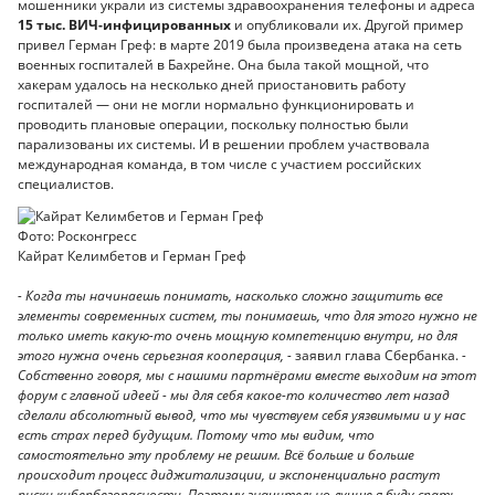
мошенники украли из системы здравоохранения телефоны и адреса
15 тыс. ВИЧ-инфицированных
и опубликовали их. Другой пример
привел Герман Греф: в марте 2019 была произведена атака на сеть
военных госпиталей в Бахрейне. Она была такой мощной, что
хакерам удалось на несколько дней приостановить работу
госпиталей — они не могли нормально функционировать и
проводить плановые операции, поскольку полностью были
парализованы их системы. И в решении проблем участвовала
международная команда, в том числе с участием российских
специалистов.
Фото: Росконгресс
Кайрат Келимбетов и Герман Греф
- Когда ты начинаешь понимать, насколько сложно защитить все
элементы современных систем, ты понимаешь, что для этого нужно не
только иметь какую-то очень мощную компетенцию внутри, но для
этого нужна очень серьезная кооперация, -
заявил глава Сбербанка.
-
Собственно говоря, мы с нашими партнёрами вместе выходим на этот
форум с главной идеей - мы для себя какое-то количество лет назад
сделали абсолютный вывод, что мы чувствуем себя уязвимыми и у нас
есть страх перед будущим. Потому что мы видим,
что
самостоятельно эту проблему не решим. Всё больше и больше
происходит процесс диджитализации, и экспоненциально растут
риски кибербезопасности.
П
оэтому значительно лучше я буду спать,