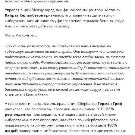
всех были обнаружены нарушения.
Управляющий Международным финансовым центром «Астана»
Кайрат Келимбетов
признался, что попытки защититься от
киберугроз напоминают ему философский парадокс Зенона, когда
Ахиллес не может догнать черепаху.
Фото: Росконгресс
- Технологии развиваются, мы отвечаем на новые вызовы, но
киберзлоумышленники на шаг впереди. Они атакуют не только уже
подготовленные компании, но прежде всего слабое звено, пытаются
найти точки входа. Финансовый ландшафт изменится очень сильно в
сторону экосистем, и поэтому уровень кибербезопасности становится
определяющим - иначе регуляторами будет задаваться очень много
вопросов. Кибербезопасность должна стать неотъемлемой частью
риск-менеджмента и корпоративного управления. И не только в
банковских структурах, но и во всей экосистеме вокруг, -
выразил
мнение г-н Келимбетов.
А президент и председатель правления Сбербанка
Герман Греф
рассказал, что по опросам, проведённым в начале 2019,
65%
респондентов
подтвердили, что подвергались в своей жизни
кибератакам. А вот опрос специалистов по кибербезопасности
показал иную картину: они полагают, что на самом деле
100%
людей
подвергались кибератакам. Кроме того, в мире ежемесячно