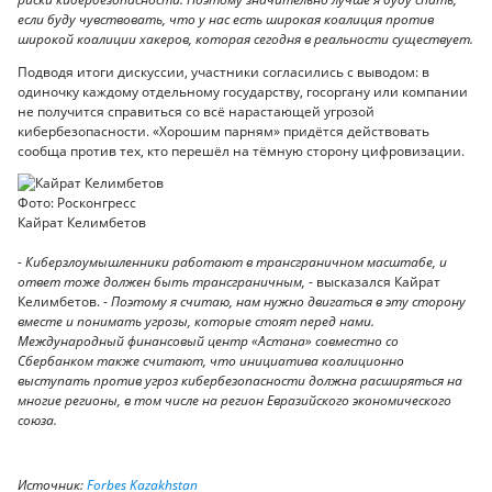
если буду чувствовать, что у нас есть широкая коалиция против
широкой коалиции хакеров, которая сегодня
в
реально
сти
существует.
Подводя итоги дискуссии, участники согласились с выводом: в
одиночку каждому отдельному государству, госоргану или компании
не получится справиться со всё нарастающей угрозой
кибербезопасности. «Хорошим парням» придётся действовать
сообща против тех, кто перешёл на тёмную сторону цифровизации.
Фото: Росконгресс
Кайрат Келимбетов
-
Киберзлоумышленники работают в трансграничном масштабе, и
ответ тоже должен быть трансграничным,
- высказался Кайрат
Келимбетов. -
Поэтому я считаю, нам нужно двигаться в эту сторону
вместе и понимать угрозы, которые стоят перед нами.
Международный финансовый центр «Астана» совместно со
Сбербанком также считают, что инициатива коалиционно
выступать против угроз кибербезопасности должна расширяться на
многие регионы, в том числе на регион Евразийского экономического
союза.
Источник:
Forbes Kazakhstan