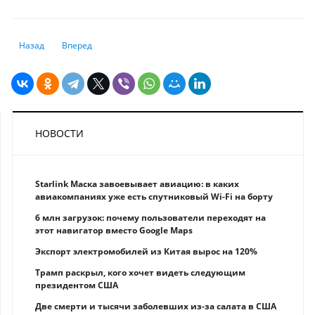
Предыдущий: Как Казахстану стать кузницей финтех-стартапов
Следующий: Как IT-технологии меняют характер сельского 
Назад
Вперед
НОВОСТИ
Starlink Маска завоевывает авиацию: в каких
авиакомпаниях уже есть спутниковый Wi-Fi на борту
6 млн загрузок: почему пользователи переходят на
этот навигатор вместо Google Maps
Экспорт электромобилей из Китая вырос на 120%
Трамп раскрыл, кого хочет видеть следующим
президентом США
Две смерти и тысячи заболевших из-за салата в США