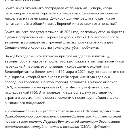
Британская экономика пострадала от пандемии. Теперь, когда
переговоры о новом торговом соглашении с Европейским союзом
находятся на грани краха, Джонсон должен решить: будет ли он
пытаться найти общий язык с Европой или оставит эти попытки?
Британии уже предстоит тяжелый 2021 год, поскольку страна борется
с двумя потрясениями - коронавирусом и Brexit. Но неспособность
заключить соглашение с крупнейшим экспортным рынком для
Соединенного Королевства только усугубит проблемы.
Выход без сделки, что Джонсон пригрозил сделать в пятницу,
вызовет сбои в торговле после того, как позже в этом году закончится
переходный период. Это приведет к сокращению экономики
Великобритании более чем на $25 млрд в 2021 году по сравнению со
сценарием, который включает в себя ограниченную сделку о
свободной торговле. Об этом говорят результаты бизнес-анализа
CNN, основанного на прогнозах Citi и Института финансовых
исследований (IFS). Это приведет к еще большему отставанию
страны в ее усилиях по восстановлению после крупнейшего шока,
вызванного пандемией.
«Сочетание Covid-19 и ухода с единого рынка ЕС делает перспективы
Великобритании исключительно неопределенными», - пишет на этой
неделе в своем отчете
Лоуренс Бун
, главный экономист Организации
экономического сотрудничества и развития (ОЭСР). - Действия,