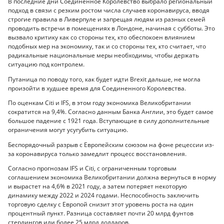
В последние дни Соединенное Королевство выбрало региональный
подход в связи с резким ростом числа случаев коронавируса, вводя
строгие правила в Ливерпуле и запрещая людям из разных семей
проводить встречи в помещениях в Лондоне, начиная с субботы. Это
вызвало критику как со стороны тех, кто обеспокоен влиянием
подобных мер на экономику, так и со стороны тех, кто считает, что
радикальные национальные меры необходимы, чтобы держать
ситуацию под контролем.
Путаница по поводу того, как будет идти Brexit дальше, не могла
произойти в худшее время для Соединенного Королевства.
По оценкам Citi и IFS, в этом году экономика Великобритании
сократится на 9,4%. Согласно данным Банка Англии, это будет самое
большое падение с 1921 года. Вступающие в силу дополнительные
ограничения могут усугубить ситуацию.
Беспорядочный разрыв с Европейским союзом на фоне рецессии из-
за коронавируса только замедлит процесс восстановления.
Согласно прогнозам IFS и Citi, с ограниченным торговым
соглашением экономика Великобритании должна вернуться в норму
и вырастет на 4,6% в 2021 году, а затем потеряет некоторую
динамику между 2022 и 2024 годами. Неспособность заключить
торговую сделку с Европой снизит этот уровень роста на один
процентный пункт. Разница составляет почти 20 млрд фунтов
стерлингов или более 25 млрд долларов.