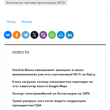
Всемирная торговая организация (ВТО)
Предыдущий: Мир готовится к войне
Следующий: «Внимание к «зеленой» экономике в ЕАЭС расте
Назад
Вперед
НОВОСТИ
Starlink Маска завоевывает авиацию: в каких
авиакомпаниях уже есть спутниковый Wi-Fi на борту
6 млн загрузок: почему пользователи переходят на
этот навигатор вместо Google Maps
Экспорт электромобилей из Китая вырос на 120%
Трамп раскрыл, кого хочет видеть следующим
президентом США