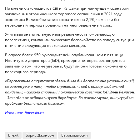
По мнению экономистов Citi и IFS, даже при наилучшем сценарии
заключения ограниченного торгового соглашения в 2021 году
экономика Великобритании сократится на 2,1%, чем если бы
переходный период продлился на неопределенный срок.
Учитывая значительную неопределенность, омрачающую
перспективы, компании выражают беспокойство по поводу ситуации
в течение следующих нескольких месяцев.
В опросе более 950 руководителей, опубликованном в пятницу
Институтом директоров (IoD), примерно четверть респондентов
заявили о том, что не уверены, будут ли они готовы к окончанию
переходного периода.
«Перспектива отсутствия сделки была бы достаточно устрашающей,
не говоря уже о том, чтобы справиться с ней в разгар глобальной
пандемии, - сказала старший политический советник IoD
Элли Ренисон
.
- Эти сбои не нейтрализуют друг друга. Во всяком случае, они усугубят
проблемы британского бизнеса».
Источник finversia.ru
Brexit
Борис Джонсон
Еврокомиссия