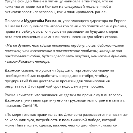
Урсула фон дер Ляйен в пятницу написала в твиттере, что ее
команда отправится в Лондон на следующей неделе, чтобы
активизировать переговоры, как и планировалось ранее.
По словам
Муджтабы Рахмана
, управляющего директора по Европе
в Eurasia Group, консалтинговой компании по политическим рискам,
права на рыбную ловлю и условия разрешения будущих споров
остаются ключевыми камнями преткновения для обеих сторон.
«Мы не думаем, что сделка потерпит неудачу, но мы действительно
полагаем, что технические и политические проблемы, которые она
представляет собой, будет преодолеть труднее, чем многие думают»,
- сказал
Рахман
в четверг.
Джонсон сказал, что условия будущего торгового соглашения
необходимо было выработать к середине октября, чтобы у
предприятий было достаточно времени для планирования
результатов. Этот крайний срок подошел и уже прошел.
Рахман считает, что заключение сделки по-прежнему в интересах
Джонсона, учитывая критику его как руководителя страны в связи с
кризисом Covid-19.
«По мере того как правительство Джонсона разрывается на части из-
за коронавируса, потребность в политической победе, которой
может быть только сделка, важнее, чем когда-либо», - сказал он.