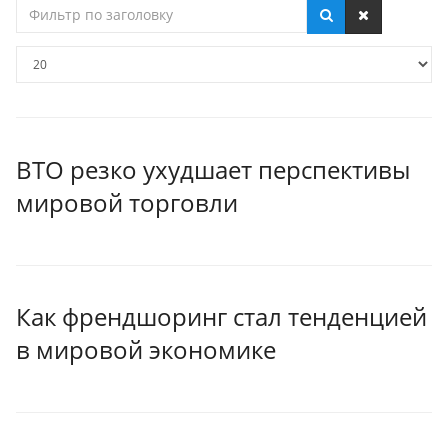
Фильтр
по
заголовку
Кол-
во
строк:
ВТО резко ухудшает перспективы
мировой торговли
Как френдшоринг стал тенденцией
в мировой экономике