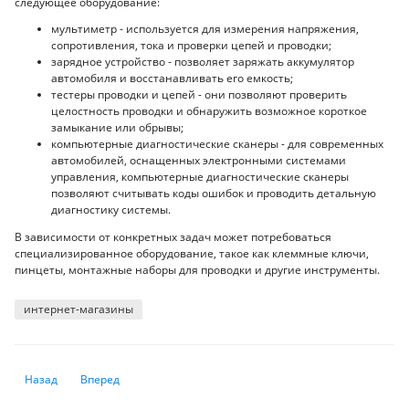
следующее оборудование:
мультиметр - используется для измерения напряжения,
сопротивления, тока и проверки цепей и проводки;
зарядное устройство - позволяет заряжать аккумулятор
автомобиля и восстанавливать его емкость;
тестеры проводки и цепей - они позволяют проверить
целостность проводки и обнаружить возможное короткое
замыкание или обрывы;
компьютерные диагностические сканеры - для современных
автомобилей, оснащенных электронными системами
управления, компьютерные диагностические сканеры
позволяют считывать коды ошибок и проводить детальную
диагностику системы.
В зависимости от конкретных задач может потребоваться
специализированное оборудование, такое как клеммные ключи,
пинцеты, монтажные наборы для проводки и другие инструменты.
интернет-магазины
Предыдущий: На OZON рассказали, как выбрать и использовать акку
Следующий: OZON: выгоды от покупки телевизора в интерн
Назад
Вперед