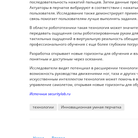
последовательность нажатий пальцев. Затем данные прео
Актуаторы в перчатке вибрируют в соответствии с нажат
пользователя. Исследование также демонстрирует примене
связь помогает пользователям лучше выполнять задания.
В области робототехники такая технология может значит
передавать ощущения силы роботизированным рукам для 
тактильных ощущений в виртуальную реальность обещает
профессионального обучения с еще более глубоким погр
Разработка открывает новые горизонты для обучения и в
понятным и доступным через осязание.
Исследователи видят потенциал в расширении технологии
возможность руководства движениями ног, таза и других 
искусственным интеллектом технология может помочь в в
управление самолетом, открывая новые горизонты для о
Источник securitylab.ru
технологии
Инновационная умная перчатка
Предыдущий: Инновационные технологии в кибербезопа
Следующий: Как зарабатывать с помощью ИИ и
Назад
Вперед