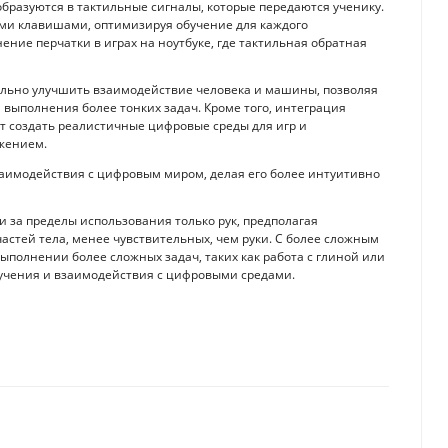
бразуются в тактильные сигналы, которые передаются ученику.
ыми клавишами, оптимизируя обучение для каждого
ние перчатки в играх на ноутбуке, где тактильная обратная
ельно улучшить взаимодействие человека и машины, позволяя
выполнения более тонких задач. Кроме того, интеграция
 создать реалистичные цифровые среды для игр и
ужением.
заимодействия с цифровым миром, делая его более интуитивно
 за пределы использования только рук, предполагая
частей тела, менее чувствительных, чем руки. С более сложным
ыполнении более сложных задач, таких как работа с глиной или
бучения и взаимодействия с цифровыми средами.
сности: смелый подход к цифровой защите
 ChatGPT в 2024 году