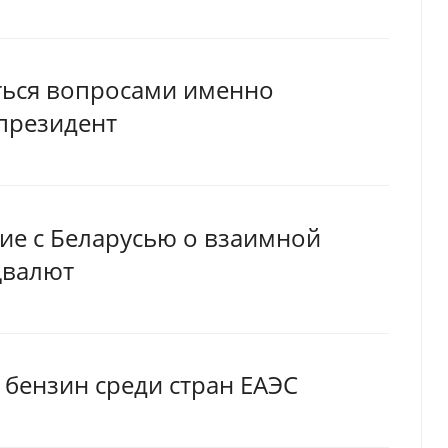
ться вопросами именно
президент
ие с Беларусью о взаимной
цвалют
 бензин среди стран ЕАЭС