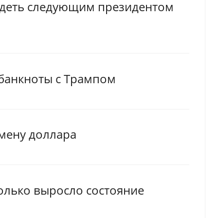
видеть следующим президентом
 банкноты с Трампом
мену доллара
олько выросло состояние