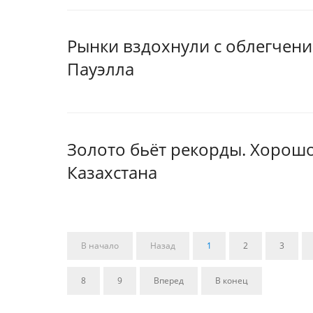
Рынки вздохнули с облегчени
Пауэлла
Золото бьёт рекорды. Хорошо
Казахстана
В начало
Назад
1
2
3
8
9
Вперед
В конец