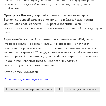
по денежно-кредитной политике, не ставя под угрозу ценовую
стабильность.
Франциска Палмас
, старший экономист по Европе в Capital
Economics, в своей заметке отметила, что в ближайшие месяцы
может наблюдаться временный рост инфляции, но общий
показатель, скорее всего, останется ниже отметки в 2% в следующем
году.
Берт Колейн
, главный экономист по Нидерландам в ING, считает,
что возобновление роста инфляции в еврозоне не является
полностью определенным. Эксперт заявил, что отскок ожидается в
четвертом квартале 2024 года, но неизвестно, в какой степени это
может произойти, поскольку цены на бензин стремительно падают
на фоне удешевления нефти. Берт Колейн изложил
соответствующее мнение в заметке.
Автор Сергей Михайлов
Источник payspacemagazine.com
Европейский центральный банк
ЕС
инфляция в еврозоне