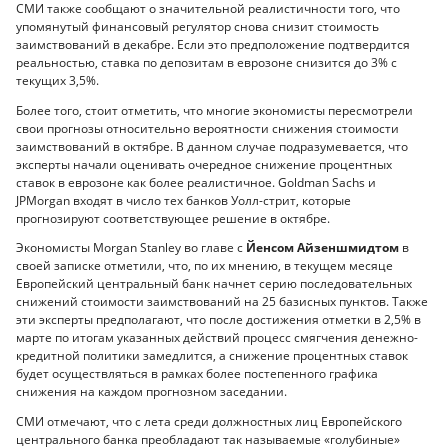
СМИ также сообщают о значительной реалистичности того, что
упомянутый финансовый регулятор снова снизит стоимость
заимствований в декабре. Если это предположение подтвердится
реальностью, ставка по депозитам в еврозоне снизится до 3% с
текущих 3,5%.
Более того, стоит отметить, что многие экономисты пересмотрели
свои прогнозы относительно вероятности снижения стоимости
заимствований в октябре. В данном случае подразумевается, что
эксперты начали оценивать очередное снижение процентных
ставок в еврозоне как более реалистичное. Goldman Sachs и
JPMorgan входят в число тех банков Уолл-стрит, которые
прогнозируют соответствующее решение в октябре.
Экономисты Morgan Stanley во главе с
Йенсом Айзеншмидтом
в
своей записке отметили, что, по их мнению, в текущем месяце
Европейский центральный банк начнет серию последовательных
снижений стоимости заимствований на 25 базисных пунктов. Также
эти эксперты предполагают, что после достижения отметки в 2,5% в
марте по итогам указанных действий процесс смягчения денежно-
кредитной политики замедлится, а снижение процентных ставок
будет осуществляться в рамках более постепенного графика
снижения на каждом прогнозном заседании.
СМИ отмечают, что с лета среди должностных лиц Европейского
центрального банка преобладают так называемые «голубиные»