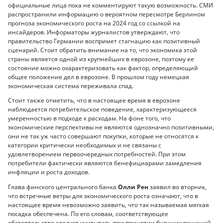
официальные лица пока не комментируют такую ​​возможность. СМИ
распространили информацию о вероятном пересмотре Берлином
прогноза экономического роста на 2024 год со ссылкой на
инсайдеров. Информаторы журналистов утверждают, что
правительство Германии воспримет стагнацию как позитивный
сценарий. Стоит обратить внимание на то, что экономика этой
страны является одной из крупнейших в еврозоне, поэтому ее
состояние можно охарактеризовать как фактор, определяющий
общее положение дел в еврозоне. В прошлом году немецкая
экономическая система переживала спад.
Стоит также отметить, что в настоящее время в еврозоне
наблюдается потребительское поведение, характеризующееся
умеренностью в подходе к расходам. На фоне того, что
экономические перспективы не являются однозначно позитивными,
они не так уж часто совершают покупки, которые не относятся к
категории критически необходимых и не связаны с
удовлетворением первоочередных потребностей. При этом
потребители фактически являются бенефициарами замедления
инфляции и роста доходов.
Глава финского центрального банка
Олли Рен
заявил во вторник,
что встречные ветры для экономического роста означают, что в
настоящее время невозможно заявить, что так называемая мягкая
посадка обеспечена. По его словам, соответствующее
обстоятельство следует учитывать при принятии будущих решений