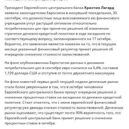
Президент Европейского центрального банка
Кристин Лагард
заявила законодателям Евросоюза в минувший понедельник, 30
сентября, что должностные лица возглавляемого ею финансового
учреждения учтут растущий оптимизм относительно
потребительских цен при принятии решения об изменении
стратегии денежно-кредитной политики в ходе заседания по
соответствующему вопросу, запланированного на 17 октября.
Вероятно, это заявление является намеком на то, что в текущем
месяце указанный финансовый регулятор примет решение об
очередном снижении стоимости заимствований.
На фоне опубликованных Евростатом данных о динамике
потребительских цен в сентябре евро снизился на 0,4%, составив
1,109 доллара США и отступив от почти двухлетнего максимума.
На фоне новостей первых дней текущей недели денежные рынки
стали более уверенными в том, что в октябре чиновники
Европейского центрального банка примут очередное решение о
снижении процентных ставок на заседании по денежно-кредитной
политике. Стоит отметить, что с июня европейский финансовый
регулятор уже дважды снижал стоимость заимствований. Денежные
рынки оценивают, что существует почти 90% вероятность того, что
Европейский центральный банк примет решение о снижении
процентных ставок в октябре.