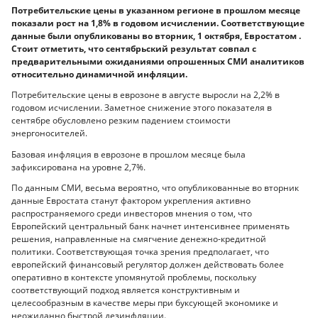
Потребительские цены в указанном регионе в прошлом месяце
показали рост на 1,8% в годовом исчислении. Соответствующие
данные были опубликованы во вторник, 1 октября, Евростатом .
Стоит отметить, что сентябрьский результат совпал с
предварительными ожиданиями опрошенных СМИ аналитиков
относительно динамичной инфляции.
Потребительские цены в еврозоне в августе выросли на 2,2% в
годовом исчислении. Заметное снижение этого показателя в
сентябре обусловлено резким падением стоимости
энергоносителей.
Базовая инфляция в еврозоне в прошлом месяце была
зафиксирована на уровне 2,7%.
По данным СМИ, весьма вероятно, что опубликованные во вторник
данные Евростата станут фактором укрепления активно
распространяемого среди инвесторов мнения о том, что
Европейский центральный банк начнет интенсивнее применять
решения, направленные на смягчение денежно-кредитной
политики. Соответствующая точка зрения предполагает, что
европейский финансовый регулятор должен действовать более
оперативно в контексте упомянутой проблемы, поскольку
соответствующий подход является конструктивным и
целесообразным в качестве меры при буксующей экономике и
неожиданно быстрой дезинфляции.