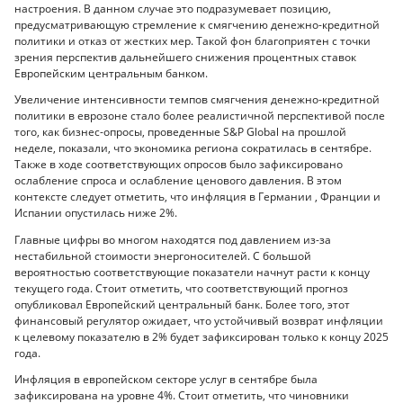
настроения. В данном случае это подразумевает позицию,
предусматривающую стремление к смягчению денежно-кредитной
политики и отказ от жестких мер. Такой фон благоприятен с точки
зрения перспектив дальнейшего снижения процентных ставок
Европейским центральным банком.
Увеличение интенсивности темпов смягчения денежно-кредитной
политики в еврозоне стало более реалистичной перспективой после
того, как бизнес-опросы, проведенные S&P Global на прошлой
неделе, показали, что экономика региона сократилась в сентябре.
Также в ходе соответствующих опросов было зафиксировано
ослабление спроса и ослабление ценового давления. В этом
контексте следует отметить, что инфляция в Германии , Франции и
Испании опустилась ниже 2%.
Главные цифры во многом находятся под давлением из-за
нестабильной стоимости энергоносителей. С большой
вероятностью соответствующие показатели начнут расти к концу
текущего года. Стоит отметить, что соответствующий прогноз
опубликовал Европейский центральный банк. Более того, этот
финансовый регулятор ожидает, что устойчивый возврат инфляции
к целевому показателю в 2% будет зафиксирован только к концу 2025
года.
Инфляция в европейском секторе услуг в сентябре была
зафиксирована на уровне 4%. Стоит отметить, что чиновники