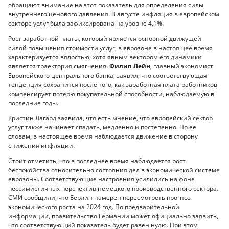
обращают внимание на этот показатель для определения силы
внутреннего ценового давления. В августе инфляция в европейском
секторе услуг была зафиксирована на уровне 4,1%.
Рост заработной платы, который является основной движущей
силой повышения стоимости услуг, в еврозоне в настоящее время
характеризуется вялостью, хотя явным вектором его динамики
является траектория смягчения.
Филип Лейн
, главный экономист
Европейского центрального банка, заявил, что соответствующая
тенденция сохранится после того, как заработная плата работников
компенсирует потерю покупательной способности, наблюдаемую в
последние годы.
Кристин Лагард заявила, что есть мнение, что европейский сектор
услуг также начинает спадать, медленно и постепенно. По ее
словам, в настоящее время наблюдается движение в сторону
снижения инфляции.
Стоит отметить, что в последнее время наблюдается рост
беспокойства относительно состояния дел в экономической системе
еврозоны. Соответствующие настроения усилились на фоне
пессимистичных перспектив немецкого производственного сектора.
СМИ сообщили, что Берлин намерен пересмотреть прогноз
экономического роста на 2024 год. По предварительной
информации, правительство Германии может официально заявить,
что соответствующий показатель будет равен нулю. При этом