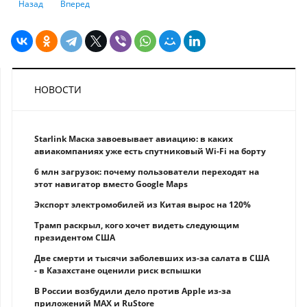
Предыдущий: Финансовый регулятор Великобритании оштрафовал Sta
Следующий: Где в Европе самая дешевая недвижимость: ре
Назад
Вперед
НОВОСТИ
Starlink Маска завоевывает авиацию: в каких
авиакомпаниях уже есть спутниковый Wi-Fi на борту
6 млн загрузок: почему пользователи переходят на
этот навигатор вместо Google Maps
Экспорт электромобилей из Китая вырос на 120%
Трамп раскрыл, кого хочет видеть следующим
президентом США
Две смерти и тысячи заболевших из-за салата в США
- в Казахстане оценили риск вспышки
В России возбудили дело против Apple из-за
приложений MAX и RuStore