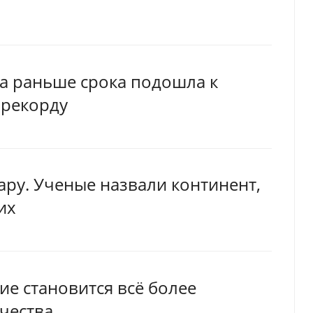
а раньше срока подошла к
 рекорду
ару. Ученые назвали континент,
их
е становится всё более
чества