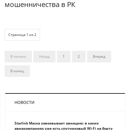
мошенничества в РК
Страница 1 из 2
В начало
Назад
1
2
Вперед
В конец
НОВОСТИ
Starlink Маска завоевывает авиацию: в каких
авиакомпаниях уже есть спутниковый Wi-Fi на борту