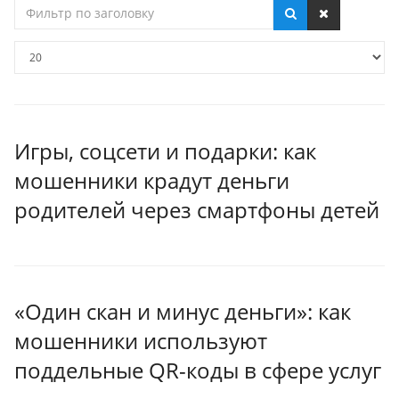
Фильтр
по
заголовку
Кол-
во
строк:
Игры, соцсети и подарки: как
мошенники крадут деньги
родителей через смартфоны детей
«Один скан и минус деньги»: как
мошенники используют
поддельные QR-коды в сфере услуг