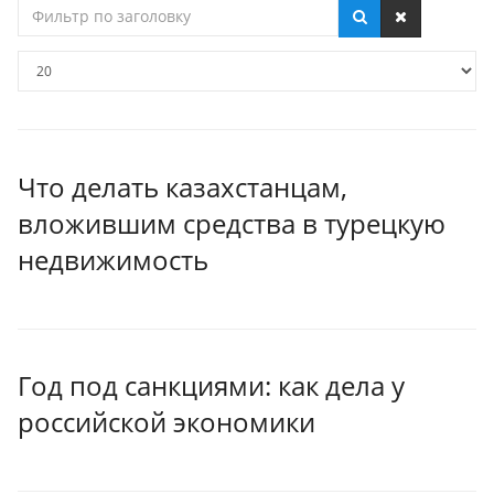
Фильтр
по
заголовку
Кол-
во
строк:
Что делать казахстанцам,
вложившим средства в турецкую
недвижимость
Год под санкциями: как дела у
российской экономики