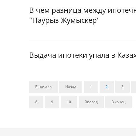
В чём разница между ипотеч
"Наурыз Жумыскер"
Выдача ипотеки упала в Каза
В начало
Назад
1
2
3
8
9
10
Вперед
В конец