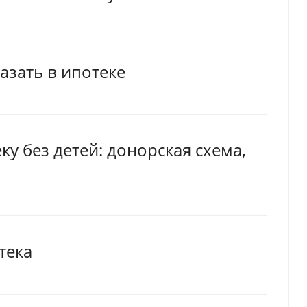
азать в ипотеке
у без детей: донорская схема,
тека