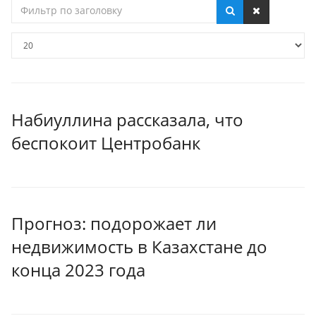
Фильтр
по
заголовку
Кол-
во
строк:
Набиуллина рассказала, что
беспокоит Центробанк
Прогноз: подорожает ли
недвижимость в Казахстане до
конца 2023 года