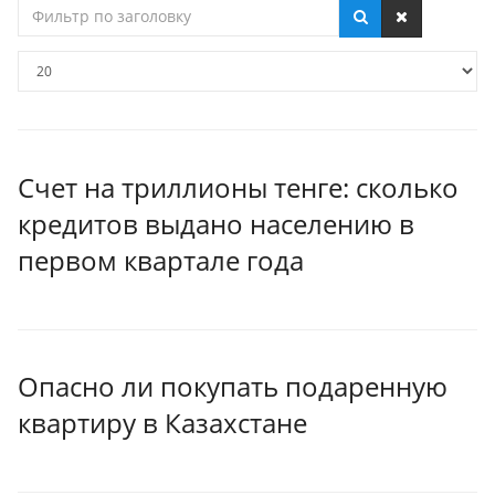
Фильтр
по
заголовку
Кол-
во
строк:
Счет на триллионы тенге: сколько
кредитов выдано населению в
первом квартале года
Опасно ли покупать подаренную
квартиру в Казахстане