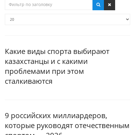
Фильтр
по
заголовку
Кол-
во
строк:
Какие виды спорта выбирают
казахстанцы и с какими
проблемами при этом
сталкиваются
9 российских миллиардеров,
которые руководят отечественным