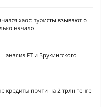
чался хаос: туристы взывают о
олько начало
– анализ FT и Брукингского
е кредиты почти на 2 трлн тенге