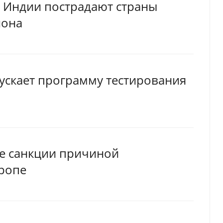
из Индии пострадают страны
иона
ускает программу тестирования
ие санкции причиной
вропе