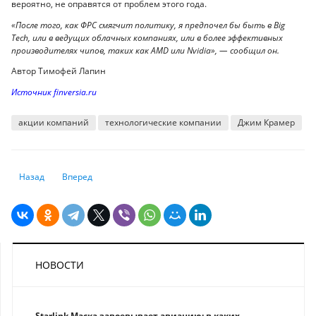
вероятно, не оправятся от проблем этого года.
«После того, как ФРС смягчит политику, я предпочел бы быть в Big
Tech, или в ведущих облачных компаниях, или в более эффективных
производителях чипов, таких как AMD или Nvidia», — сообщил он.
Автор Тимофей Лапин
Источник finversia.ru
акции компаний
технологические компании
Джим Крамер
Предыдущий: Работников Amazon по всему миру призвали к забастов
Следующий: Расходы на обнаружение финансового мошенни
Назад
Вперед
НОВОСТИ
Starlink Маска завоевывает авиацию: в каких