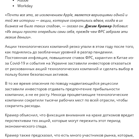
Adobe
Workday
«Почти все это, за исключением Apple, является вариациями одной и
той же истории — акции, которые сократились вдвое, когда в их
бизнесе не было таких спадов», — сказал он.
Джим Крамер
добавил:
«Их акции просто опередили сами себя, прежде чем ФРС забрала эти
легкие деньги».
Акции технологических компаний резко упали в этом году после того,
как поднялись до заоблачных уровней в разгар пандемии.
Постоянная инфляция, повышение ставок ФРС, карантин в Китае из-
за Covid-19 и события на Украине заставили инвесторов отказаться
от рискованных акций технологических компаний и сделать выбор в
пользу более безопасных активов.
В то же время опасения по поводу надвигающейся рецессии
заставили инвесторов отдавать предпочтение прибыльности
компании, а не ее росту. Некогда процветающие технологические
компании сократили тысячи рабочих мест по всей отрасли, чтобы
сократить расходы.
Крамер объяснил, что фиксация внимания на крахе доткомов вредит
перспективам тех акций, которые могут пережить этот период
экономического спада.
Крамер также предсказал, что есть много участников рынка, которые,