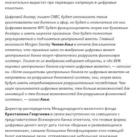
значительно вырастет при переводах напрямую в цифровые
кошельки.
Цифровой доллар, пишет CNBC, будет напоминать такие
криптовалюты как биткоин и эфир, но будет и отличаться от них.
Цифровая валюта ФРС будет функционировать скорее как бумажные
доллары и иметь широкое признание. Она будет полностью
регулироваться и подчиняться центральной власти. Главный
экономист Morgan Stanley
Четан Ахья
в отчете для клиентов
отметил, что серьезные шаги по внедрению цифровых валют
центрального банка могут «фактически разрушить финансовую
систему». Усилия по их внедрению набирают обороты, а «до 86%
мировых центральных банков изучают цифровые валюты», — написал
он. «Хотя инициативы центральных банков по цифровым валютам не
направлены на разрушение банковской системы, они, скорее всего,
будут иметь непреднамеренные разрушительные последствия. Чем
шире принимаются цифровые валюты, тем больше возможностей для
инноваций и тем больше возможностей для разрушения финансовой
системы», — сказал
Ахья.
Директор-распорядитель Международного валютного фонда
Кристалина Георгиева
в своем выступлении на совещании с
представителями Всемирного банка отметила, что «новые формы
цифровых денег» могут дать толчок «бедным и развивающимся
экономикам», самыми большими бенефициарами этих новаций
будут «уязвимые люди, отправляющие небольшие денежные