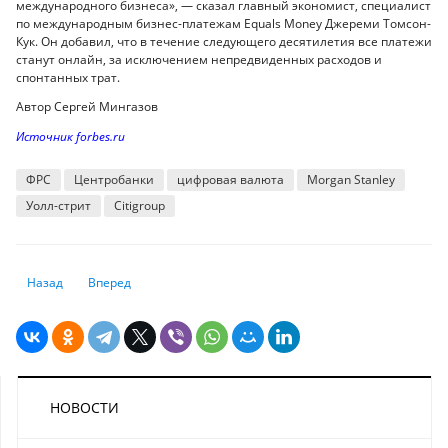
международного бизнеса», — сказал главный экономист, специалист
по международным бизнес-платежам Equals Money Джереми Томсон-
Кук. Он добавил, что в течение следующего десятилетия все платежи
станут онлайн, за исключением непредвиденных расходов и
спонтанных трат.
Автор Сергей Мингазов
Источник forbes.ru
ФРС
Центробанки
цифровая валюта
Morgan Stanley
Уолл-стрит
Citigroup
Предыдущий: Brexit уже подтолкнул более 440 финансовых компаний к
Следующий: Рейтинг Нурфин: в каких обменниках Алматы 
Назад
Вперед
НОВОСТИ