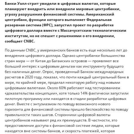
Банки Уолл-стрит увидели в цифровых валютах, которые
планируют внедрить или внедрили мировые центробанки,
угрозу разрушения финансовой системы. Американский
центробанк, функции которого выполняет Федеральная
резервная система (ФРС), запустил проект по разработке
цифрового доллара вместе с Массачусетским технологическим
институтом, но не спешит с решениями о его внедрении,
сообщает CNBC.
По данным CNBC, у американских банков есть еще несколько лет до
внедрения цифрового доллара. Однако центробанки большинства
стран мира — от Китая до Багамских островов — проявляют все
больший интерес к цифровым деньгам как инструменту будущего
без наличных денег. Опрос, проведенный Банком международных
расчетов в 2020 году, показал, что почти каждый центральный банк в
мире, по крайней мере, проделал некоторую работу над новыми
цифровыми валютами. Около 60% работают над тестированием
«доказательства концепции», хотя только 14% фактически запустили
пилотную программу или находятся в стадии разработки цифровых
денег. Вместе с энтузиазмом по поводу возможного нового
горизонта для финансовой системы пришло беспокойство по поводу
правильности таких шагов. Сторонники цифровой валюты
центробанков называют ряд их преимуществ. В частности, это
предоставление доступа к финансовой системе людям, которые
находятся вне системы банков, и скорость платежей, которая