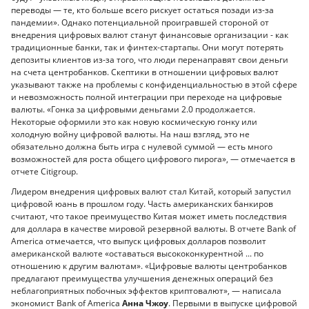
переводы — те, кто больше всего рискует остаться позади из-за
пандемии». Однако потенциальной проигравшей стороной от
внедрения цифровых валют станут финансовые организации - как
традиционные банки, так и финтех-стартапы. Они могут потерять
депозиты клиентов из-за того, что люди перенаправят свои деньги
на счета центробанков. Скептики в отношении цифровых валют
указывают также на проблемы с конфиденциальностью в этой сфере
и невозможность полной интеграции при переходе на цифровые
валюты. «Гонка за цифровыми деньгами 2.0 продолжается.
Некоторые оформили это как новую космическую гонку или
холодную войну цифровой валюты. На наш взгляд, это не
обязательно должна быть игра с нулевой суммой — есть много
возможностей для роста общего цифрового пирога», — отмечается в
отчете Citigroup.
Лидером внедрения цифровых валют стал Китай, который запустил
цифровой юань в прошлом году. Часть американских банкиров
считают, что такое преимущество Китая может иметь последствия
для доллара в качестве мировой резервной валюты. В отчете Bank of
America отмечается, что выпуск цифровых долларов позволит
американской валюте «оставаться высококонкурентной ... по
отношению к другим валютам». «Цифровые валюты центробанков
предлагают преимущества улучшения денежных операций без
неблагоприятных побочных эффектов криптовалют», — написала
экономист Bank of America
Анна Чжоу
. Первыми в выпуске цифровой