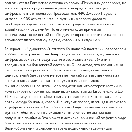
валюты стали Багамские острова со своим «Песчаным долларом», но
многие страны продвинулись далеко вперед в реализации
цифровалютных проектов. Председатель ФРС Джером Пауэлл в
интервью CBS отметил, что на пути к цифровому доллару
необходимо сделать «много тонких и трудных политических и
дизайнерских решений». По его мнению, до принятия
окончательных решений необходимо «хорошо ответить» на вопрос:
«принесет ли это пользу людям, которым мы служим?»
Генеральный директор Института банковской политики, отраслевой
лоббистской группы,
Грег Баер
, в одном из рабочих документов о
цифровых валютах предупредил о возможном «ослаблении
традиционной банковской системы». Он отметил, что «влияние на
экономический рост может быть значительным, если только
центральный банк также не возьмет на себя ответственность за
кредитование или не станет регулярным источником
финансирования банков». Баер подчеркнул, что осторожность ФРС
контастирует с «более поспешными» действиями Европейского ЦБ.
ЕЦБ реализует проект «бриткоина», но заявляет, что это канал для
связи между банками, который выступит посредником для их счетов
в цифровой валюте. «Этот «бриткоин» будет привязан к стоимости
фунта, чтобы исключить владение им в качестве актива для
получения прибыли. Это может иметь экономический эффект в виде
более широких инвестиций в технологический сектор
Великобритании и снижения транзакционных издержек для