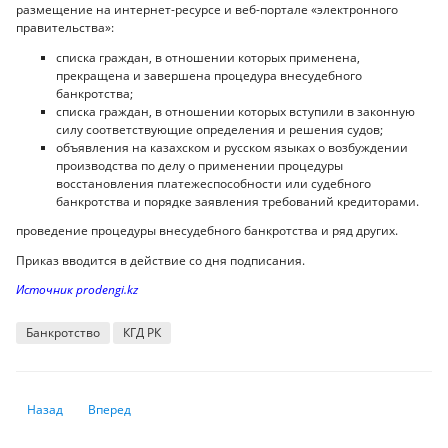
размещение на интернет-ресурсе и веб-портале «электронного
правительства»:
списка граждан, в отношении которых применена,
прекращена и завершена процедура внесудебного
банкротства;
списка граждан, в отношении которых вступили в законную
силу соответствующие определения и решения судов;
объявления на казахском и русском языках о возбуждении
производства по делу о применении процедуры
восстановления платежеспособности или судебного
банкротства и порядке заявления требований кредиторами.
проведение процедуры внесудебного банкротства и ряд других.
Приказ вводится в действие со дня подписания.
Источник prodengi.kz
Банкротство
КГД РК
Предыдущий: Эксперты указали на риски вмешательстве правительст
Следующий: Что происходит с тенге и чего ждать от нацва
Назад
Вперед