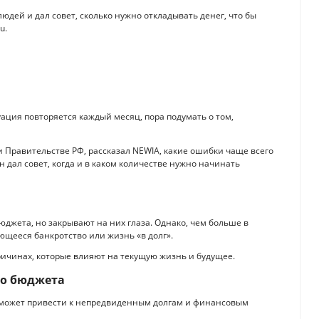
дей и дал совет, сколько нужно откладывать денег, что бы
u.
уация повторяется каждый месяц, пора подумать о том,
и Правительстве РФ, рассказал NEWIA, какие ошибки чаще всего
 дал совет, когда и в каком количестве нужно начинать
джета, но закрывают на них глаза. Однако, чем больше в
щееся банкротство или жизнь «в долг».
ричинах, которые влияют на текущую жизнь и будущее.
го бюджета
то может привести к непредвиденным долгам и финансовым