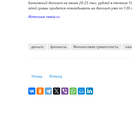
банковский депозит не менее 20-25 тыс. рублей в течение 10
этой суммы придется откладывать на депозит уже по 130 т
Источник newia.ru
деньги
финансы
Финансовая грамотность
нак
Предыдущий: Мишустин оценил новые инструменты дл
Следующий: Можно ли купить строящееся жиль
Назад
Вперед