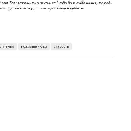
 лет. Если вспомнить о пенсии за 3 года до выхода на нее, то ради
ыс. рублей в месяц», — советует Петр Щербаков.
опления
пожилые люди
старость
я привлечения финансов
е по новой льготной ипотеке в Казахстане