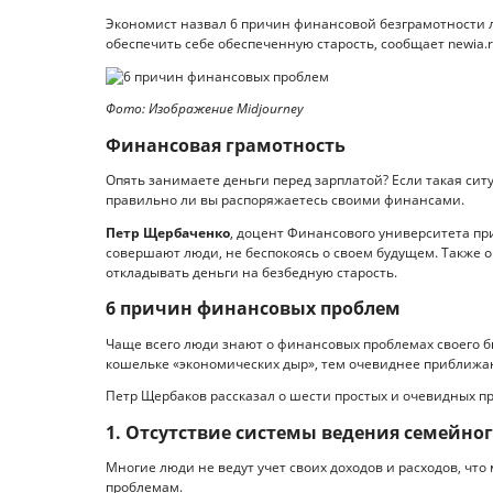
Экономист назвал 6 причин финансовой безграмотности лю
обеспечить себе обеспеченную старость, сообщает newia.r
Фото: Изображение Midjourney
Финансовая грамотность
Опять занимаете деньги перед зарплатой? Если такая сит
правильно ли вы распоряжаетесь своими финансами.
Петр Щербаченко
, доцент Финансового университета пр
совершают люди, не беспокоясь о своем будущем. Также он
откладывать деньги на безбедную старость.
6 причин финансовых проблем
Чаще всего люди знают о финансовых проблемах своего бю
кошельке «экономических дыр», тем очевиднее приближаю
Петр Щербаков рассказал о шести простых и очевидных п
1. Отсутствие системы ведения семейно
Многие люди не ведут учет своих доходов и расходов, ч
проблемам.