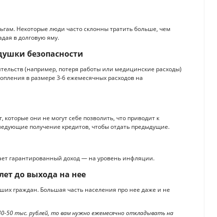
ьгам. Некоторые люди часто склонны тратить больше, чем
адая в долговую яму.
одушки безопасности
тельств (например, потеря работы или медицинские расходы)
опления в размере 3-6 ежемесячных расходов на
, которые они не могут себе позволить, что приводит к
ледующие получение кредитов, чтобы отдать предыдущие.
дает гарантированный доход — на уровень инфляции.
лет до выхода на нее
аших граждан. Большая часть населения про нее даже и не
40-50 тыс. рублей, то вам нужно ежемесячно откладывать на