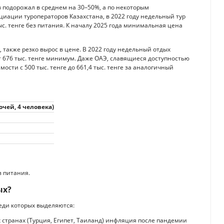
в подорожал в среднем на 30–50%, а по некоторым
иации туроператоров Казахстана, в 2022 году недельный тур
ыс. тенге без питания. К началу 2025 года минимальная цена
 также резко вырос в цене. В 2022 году недельный отдых
 от 676 тыс. тенге минимум. Даже ОАЭ, славящиеся доступностью
ости с 500 тыс. тенге до 661,4 тыс. тенге за аналогичный
ночей, 4 человека)
 питания.
ых?
еди которых выделяются:
 странах (Турция, Египет, Таиланд) инфляция после пандемии