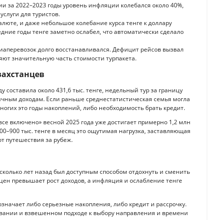
ии за 2022–2023 годы уровень инфляции колебался около 40%,
услуги для туристов.
алюте, и даже небольшое колебание курса тенге к доллару
дние годы тенге заметно ослабел, что автоматически сделало
иаперевозок долго восстанавливался. Дефицит рейсов вызвал
яют значительную часть стоимости турпакета.
захстанцев
ду составила около 431,6 тыс. тенге, недельный тур за границу
ячным доходам. Если раньше среднестатистическая семья могла
многих это годы накоплений, либо необходимость брать кредит.
все включено» весной 2025 года уже достигает примерно 1,2 млн
800–900 тыс. тенге в месяц это ощутимая нагрузка, заставляющая
от путешествия за рубеж.
есколько лет назад был доступным способом отдохнуть и сменить
 цен превышает рост доходов, а инфляция и ослабление тенге
означает либо серьезные накопления, либо кредит и рассрочку.
овании и взвешенном подходе к выбору направления и времени