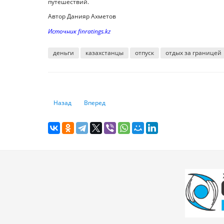
путешествий.
Автор Данияр Ахметов
Источник finratings.kz
деньги
казахстанцы
отпуск
отдых за границей
Предыдущий: Казахстанцам пора на родину? Что происх
Следующий: Госфонд для выплаты алиментов д
Назад
Вперед