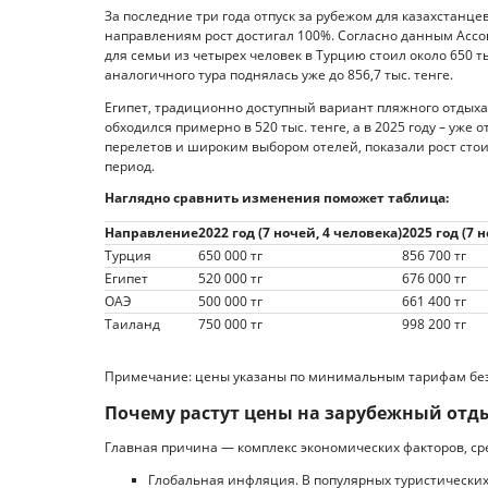
За последние три года отпуск за рубежом для казахстанце
направлениям рост достигал 100%. Согласно данным Ассоц
для семьи из четырех человек в Турцию стоил около 650 т
аналогичного тура поднялась уже до 856,7 тыс. тенге.
Египет, традиционно доступный вариант пляжного отдыха,
обходился примерно в 520 тыс. тенге, а в 2025 году – уже
перелетов и широким выбором отелей, показали рост стоим
период.
Наглядно сравнить изменения поможет таблица:
Направление
2022 год (7 ночей, 4 человека)
2025 год (7 
Турция
650 000 тг
856 700 тг
Египет
520 000 тг
676 000 тг
ОАЭ
500 000 тг
661 400 тг
Таиланд
750 000 тг
998 200 тг
Примечание: цены указаны по минимальным тарифам без
Почему растут цены на зарубежный отд
Главная причина — комплекс экономических факторов, ср
Глобальная инфляция. В популярных туристических