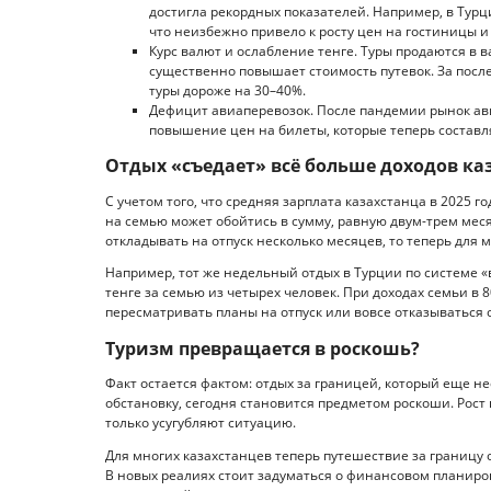
достигла рекордных показателей. Например, в Турц
что неизбежно привело к росту цен на гостиницы и 
Курс валют и ослабление тенге. Туры продаются в в
существенно повышает стоимость путевок. За после
туры дороже на 30–40%.
Дефицит авиаперевозок. После пандемии рынок ав
повышение цен на билеты, которые теперь составл
Отдых «съедает» всё больше доходов ка
С учетом того, что средняя зарплата казахстанца в 2025 го
на семью может обойтись в сумму, равную двум-трем мес
откладывать на отпуск несколько месяцев, то теперь для 
Например, тот же недельный отдых в Турции по системе «
тенге за семью из четырех человек. При доходах семьи в 
пересматривать планы на отпуск или вовсе отказываться 
Туризм превращается в роскошь?
Факт остается фактом: отдых за границей, который еще н
обстановку, сегодня становится предметом роскоши. Рост
только усугубляют ситуацию.
Для многих казахстанцев теперь путешествие за границу 
В новых реалиях стоит задуматься о финансовом планир