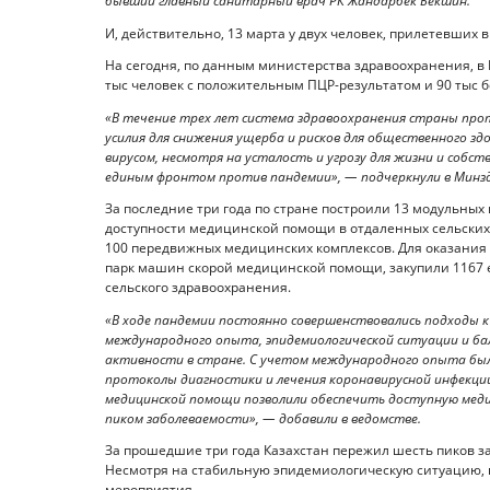
бывший главный санитарный врач РК Жандарбек Бекшин.
И, действительно, 13 марта у двух человек, прилетевших 
На сегодня, по данным министерства здравоохранения, в
тыс человек с положительным ПЦР-результатом и 90 тыс 
«В течение трех лет система здравоохранения страны про
усилия для снижения ущерба и рисков для общественного зд
вирусом, несмотря на усталость и угрозу для жизни и собс
единым фронтом против пандемии», — подчеркнули в Минзд
За последние три года по стране построили 13 модульных
доступности медицинской помощи в отдаленных сельских 
100 передвижных медицинских комплексов. Для оказани
парк машин скорой медицинской помощи, закупили 1167 е
сельского здравоохранения.
«В ходе пандемии постоянно совершенствовались подходы к
международного опыта, эпидемиологической ситуации и бал
активности в стране. С учетом международного опыта был
протоколы диагностики и лечения коронавирусной инфекц
медицинской помощи позволили обеспечить доступную меди
пиком заболеваемости», — добавили в ведомстве.
За прошедшие три года Казахстан пережил шесть пиков за
Несмотря на стабильную эпидемиологическую ситуацию,
мероприятия.