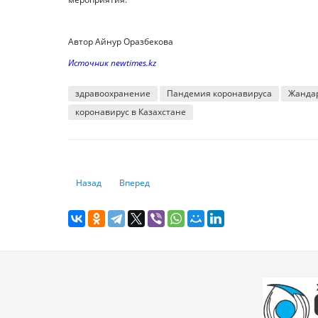
Автор Айнур Оразбекова
Источник newtimes.kz
здравоохранение
Пандемия коронавируса
Жанда
коронавирус в Казахстане
Предыдущий: Страховые лайфхаки: как избежать ошибок
Следующий: Ответственность за фиктивный те
Назад
Вперед