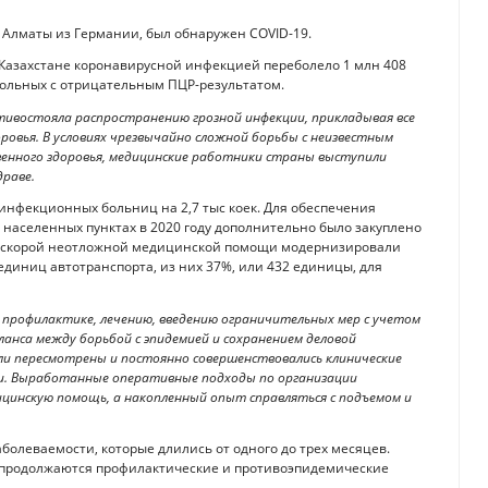
в Алматы из Германии, был обнаружен COVID-19.
 Казахстане коронавирусной инфекцией переболело 1 млн 408
больных с отрицательным ПЦР-результатом.
тивостояла распространению грозной инфекции, прикладывая все
оровья. В условиях чрезвычайно сложной борьбы с неизвестным
твенного здоровья, медицинские работники страны выступили
раве.
 инфекционных больниц на 2,7 тыс коек. Для обеспечения
населенных пунктах в 2020 году дополнительно было закуплено
я скорой неотложной медицинской помощи модернизировали
диниц автотранспорта, из них 37%, или 432 единицы, для
 профилактике, лечению, введению ограничительных мер с учетом
анса между борьбой с эпидемией и сохранением деловой
и пересмотрены и постоянно совершенствовались клинические
ии. Выработанные оперативные подходы по организации
цинскую помощь, а накопленный опыт справляться с подъемом и
болеваемости, которые длились от одного до трех месяцев.
 продолжаются профилактические и противоэпидемические