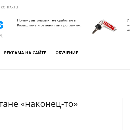
КОНТАКТЫ
Почему автолизинг не сработал в
И
Казахстане и отменят ли программу...
м
ч
РЕКЛАМА НА САЙТЕ
ОБУЧЕНИЕ
стане «наконец-то»