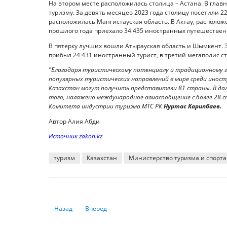
На втором месте расположилась столица – Астана. В гла
туризму. За девять месяцев 2023 года столицу посетили 2
расположилась Мангистауская область. В Актау, расположе
прошлого года приехало 34 435 иностранных путешествен
В пятерку лучших вошли Атырауская область и Шымкент. 
прибыл 24 431 иностранный турист, в третий мегаполис ст
"Благодаря туристическому потенциалу и традиционному 
популярных туристических направлений в мире среди иностр
Казахстан могут получить представители 81 страны. В да
того, налажено международное авиасообщение с более 28 с
Комитета индустрии туризма МТС РК
Нуртас Карипбаев.
Автор Алия Абди
Источник zakon.kz
туризм
Казахстан
Министерство туризма и спорта
Предыдущий: Алматинцам стало удобнее получать госуд
Следующий: Места, где цены на жилье падают
Назад
Вперед