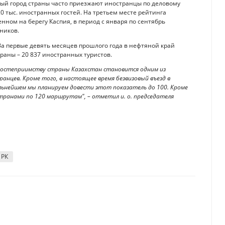
вный город страны часто приезжают иностранцы по деловому
20 тыс. иностранных гостей. На третьем месте рейтинга
нном на берегу Каспия, в период с января по сентябрь
ников.
За первые девять месяцев прошлого года в нефтяной край
раны – 20 837 иностранных туристов.
гостеприимству страны Казахстан становится одним из
анцев. Кроме того, в настоящее время безвизовый въезд в
льнейшем мы планируем довести этот показатель до 100. Кроме
транами по 120 маршрутам", – отметил и. о. председателя
 РК
арственные услуги