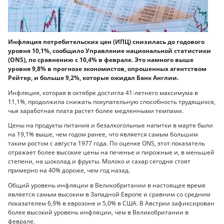
Инфляция потребительских цен (ИПЦ) снизилась до годового
уровня 10,1%, сообщило Управление национальной статистики
(ONS), по сравнению с 10,4% в феврале. Это намного выше
уровня 9,8% в прогнозе экономистов, опрошенных агентством
Рейтер, и больше 9,2%, которые ожидал Банк Англии.
Инфляция, которая в октябре достигла 41-летнего максимума в
11,1%, продолжила снижать покупательную способность трудящихся,
чья заработная плата растет более медленными темпами.
Цены на продукты питания и безалкогольные напитки в марте были
на 19,1% выше, чем годом ранее, что является самым большим
таким ростом с августа 1977 года. По оценке ONS, этот показатель
отражает более высокие цены на печенье и пирожные и, в меньшей
степени, на шоколад и фрукты. Молоко и сахар сегодня стоят
примерно на 40% дороже, чем год назад.
Общий уровень инфляции в Великобритании в настоящее время
является самым высоким в Западной Европе и сравним со средним
показателем 6,9% в еврозоне и 5,0% в США. В Австрии зафиксирован
более высокий уровень инфляции, чем в Великобритании в
феврале.