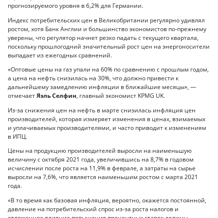
прогнозируемого уровня в 6,2% для Германии.
Индекс потребительских цен в Великобритании регулярно удивлял
ростом, хотя Банк Англии и большинство экономистов по-прежнему
уверены, что регулятор начнет резко падать с текущего квартала,
поскольку прошлогодний значительный рост цен на энергоносители
выпадает из ежегодных сравнений.
«Оптовые цены на газ упали на 60% по сравнению с прошлым годом,
а цена на нефть снизилась на 30%, что должно привести к
дальнейшему замедлению инфляции в ближайшие месяцы», —
отмечает
Яэль Селфин
, главный экономист KPMG UK.
Из-за снижения цен на нефть в марте снизилась инфляция цен
производителей, которая измеряет изменения в ценах, взимаемых
и уплачиваемых производителями, и часто приводит к изменениям
в ИПЦ.
Цены на продукцию производителей выросли на наименьшую
величину с октября 2021 года, увеличившись на 8,7% в годовом
исчислении после роста на 11,9% в феврале, а затраты на сырье
выросли на 7,6%, что является наименьшим ростом с марта 2021
года.
«В то время как базовая инфляция, вероятно, окажется постоянной,
давление на потребительский спрос из-за роста налогов и
отложенное влияние повышения процентных ставок должны