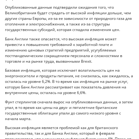
Опубликованные данные подтвердили ожидания того, что
Великобритания будет страдать от высокой инфляции дольше, чем
другие страны Европы, из-за ее зависимости от природного газа для
отопления и электроснабжения, а также из-за структуры
государственных субсидий, которая сгладила изменения цен.
Банк Англии также опасается, что высокая инфляция может
привести к повышению требований к заработной плате и
изменению ценовых стратегий предприятий, усугубляемых
постпандемическим сокращением персонала и сложностями в
торговле и на рынке труда, вызванными Brexit.
Базовая инфляция, которая исключает волатильность цен на
энергоносители и продукты питания, не снизилась, как ожидалось, а
осталась на уровне 6,2%. В то время как инфляция на рынке услуг,
которую Банк Англии рассматривает как показатель давления на
внутренние цены, осталась на уровне 6,6%.
Фунт стерлингов сначала вырос на опубликованных данных, а затем
упал, в то время как цены на двух- и пятилетние британские
государственные облигации упали до самого низкого уровня с
начала марта.
Высокая инфляция является проблемой как для британского
правительства, так и для Банка Англии, который в феврале
прогнозировал, что к концу года инфляция будет ниже 4%. Премьер-