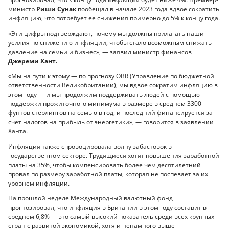
министр
Риши Сунак
пообещал в начале 2023 года вдвое сократить
инфляцию, что потребует ее снижения примерно до 5% к концу года.
«Эти цифры подтверждают, почему мы должны прилагать наши
усилия по снижению инфляции, чтобы стало возможным снижать
давление на семьи и бизнес», — заявил министр финансов
Джереми Хант.
«Мы на пути к этому — по прогнозу OBR (Управление по бюджетной
ответственности Великобритании), мы вдвое сократим инфляцию в
этом году — и мы продолжим поддерживать людей с помощью
поддержки прожиточного минимума в размере в среднем 3300
фунтов стерлингов на семью в год, и последний финансируется за
счет налогов на прибыль от энергетики», — говорится в заявлении
Ханта.
Инфляция также спровоцировала волну забастовок в
государственном секторе. Трудящиеся хотят повышения заработной
платы на 35%, чтобы компенсировать более чем десятилетний
провал по размеру заработной платы, которая не поспевает за их
уровнем инфляции.
На прошлой неделе Международный валютный фонд
прогнозировал, что инфляция в Британии в этом году составит в
среднем 6,8% — это самый высокий показатель среди всех крупных
стран с развитой экономикой, хотя и ненамного выше