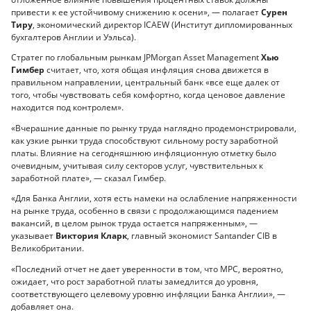
привести к ее устойчивому снижению к осени», — полагает
Сурен
Тиру
, экономический директор ICAEW (Институт дипломированных
бухгалтеров Англии и Уэльса).
Стратег по глобальным рынкам JPMorgan Asset Management
Хью
Гимбер
считает, что, хотя общая инфляция снова движется в
правильном направлении, центральный банк «все еще далек от
того, чтобы чувствовать себя комфортно, когда ценовое давление
находится под контролем».
«Вчерашние данные по рынку труда наглядно продемонстрировали,
как узкие рынки труда способствуют сильному росту заработной
платы. Влияние на сегодняшнюю инфляционную отметку было
очевидным, учитывая силу секторов услуг, чувствительных к
заработной плате», — сказал Гимбер.
«Для Банка Англии, хотя есть намеки на ослабление напряженности
на рынке труда, особенно в связи с продолжающимся падением
вакансий, в целом рынок труда остается напряженным», —
указывает
Виктория Кларк
, главный экономист Santander CIB в
Великобритании.
«Последний отчет не дает уверенности в том, что MPC, вероятно,
ожидает, что рост заработной платы замедлится до уровня,
соответствующего целевому уровню инфляции Банка Англии», —
добавляет она.