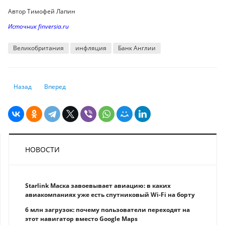
Автор Тимофей Лапин
Источник finversia.ru
Великобритания
инфляция
Банк Англии
Предыдущий: Рекордное число журналистов попало под арест в 2022 г
Следующий: Опубликован рейтинг городов по числу живущ
Назад
Вперед
НОВОСТИ
Starlink Маска завоевывает авиацию: в каких
авиакомпаниях уже есть спутниковый Wi-Fi на борту
6 млн загрузок: почему пользователи переходят на
этот навигатор вместо Google Maps