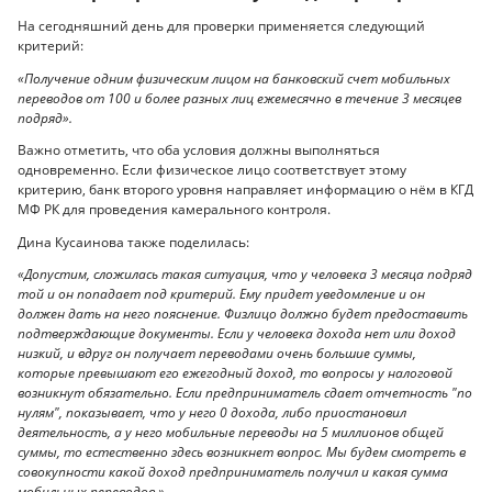
На сегодняшний день для проверки применяется следующий
критерий:
«Получение одним физическим лицом на банковский счет мобильных
переводов от 100 и более разных лиц ежемесячно в течение 3 месяцев
подряд».
Важно отметить, что оба условия должны выполняться
одновременно. Если физическое лицо соответствует этому
критерию, банк второго уровня направляет информацию о нём в КГД
МФ РК для проведения камерального контроля.
Дина Кусаинова также поделилась:
«Допустим, сложилась такая ситуация, что у человека 3 месяца подряд
той и он попадает под критерий. Ему придет уведомление и он
должен дать на него пояснение. Физлицо должно будет предоставить
подтверждающие документы. Если у человека дохода нет или доход
низкий, и вдруг он получает переводами очень большие суммы,
которые превышают его ежегодный доход, то вопросы у налоговой
возникнут обязательно. Если предприниматель сдает отчетность "по
нулям", показывает, что у него 0 дохода, либо приостановил
деятельность, а у него мобильные переводы на 5 миллионов общей
суммы, то естественно здесь возникнет вопрос. Мы будем смотреть в
совокупности какой доход предприниматель получил и какая сумма
мобильных переводов.».