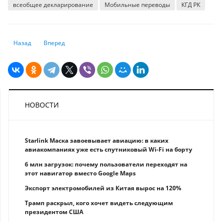
всеобщее декларирование
Мобильные переводы
КГД РК
Предыдущий: МРП и МЗП 2025 года: официальные показатели утверж
Следующий: Иностранцам ограничили срок действия банко
Назад
Вперед
НОВОСТИ
Starlink Маска завоевывает авиацию: в каких
авиакомпаниях уже есть спутниковый Wi-Fi на борту
6 млн загрузок: почему пользователи переходят на
этот навигатор вместо Google Maps
Экспорт электромобилей из Китая вырос на 120%
Трамп раскрыл, кого хочет видеть следующим
президентом США