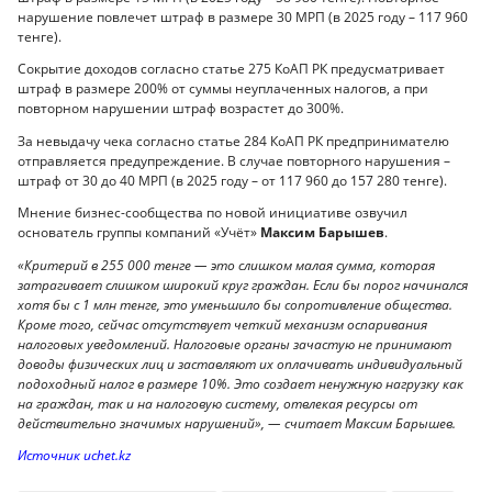
нарушение повлечет штраф в размере 30 МРП (в 2025 году – 117 960
тенге).
Сокрытие доходов согласно статье 275 КоАП РК предусматривает
штраф в размере 200% от суммы неуплаченных налогов, а при
повторном нарушении штраф возрастет до 300%.
За невыдачу чека согласно статье 284 КоАП РК предпринимателю
отправляется предупреждение. В случае повторного нарушения –
штраф от 30 до 40 МРП (в 2025 году – от 117 960 до 157 280 тенге).
Мнение бизнес-сообщества по новой инициативе озвучил
основатель группы компаний «Учёт»
Максим Барышев
.
«Критерий в 255 000 тенге — это слишком малая сумма, которая
затрагивает слишком широкий круг граждан. Если бы порог начинался
хотя бы с 1 млн тенге, это уменьшило бы сопротивление общества.
Кроме того, сейчас отсутствует четкий механизм оспаривания
налоговых уведомлений. Налоговые органы зачастую не принимают
доводы физических лиц и заставляют их оплачивать индивидуальный
подоходный налог в размере 10%. Это создает ненужную нагрузку как
на граждан, так и на налоговую систему, отвлекая ресурсы от
действительно значимых нарушений», — считает Максим Барышев.
Источник uchet.kz