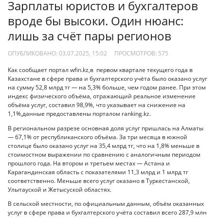
Зарплаты юристов и бухгалтеров
вроде бы высоки. Один нюанс:
лишь за счёт пары регионов
ОПУБЛИКОВАНО: 03.07.2025, 15:02
ПРОСМОТРОВ:
575
Как сообщает портал wfin.kz,в первом квартале текущего года в
Казахстане в сфере права и бухгалтерского учёта было оказано услуг
на сумму 52,8 млрд тг — на 5,3% больше, чем годом ранее. При этом
индекс физического объёма, отражающий реальное изменение
объёма услуг, составил 98,9%, что указывает на снижение на
1,1%,данные предоставлены порталом ranking.kz.
В региональном разрезе основная доля услуг пришлась на Алматы
— 67,1% от республиканского объёма. За три месяца в южной
столице было оказано услуг на 35,4 млрд тг, что на 1,8% меньше в
стоимостном выражении по сравнению с аналогичным периодом
прошлого года. На втором и третьем местах — Астана и
Карагандинская область с показателями 11,3 млрд и 1 млрд тг
соответственно. Меньше всего услуг оказано в Туркестанской,
Улытауской и Жетысуской областях.
В сельской местности, по официальным данным, объём оказанных
услуг в сфере права и бухгалтерского учёта составил всего 287,9 млн