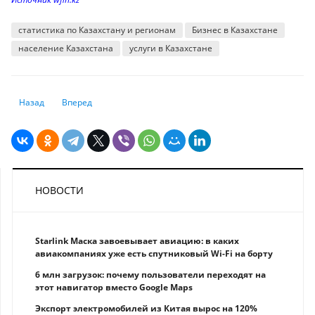
статистика по Казахстану и регионам
Бизнес в Казахстане
население Казахстана
услуги в Казахстане
Предыдущий: Услуги телерадиовещания в Казахстане заметно просел
Следующий: Сколько кредитов саккумулировали казахстанс
Назад
Вперед
НОВОСТИ
Starlink Маска завоевывает авиацию: в каких
авиакомпаниях уже есть спутниковый Wi-Fi на борту
6 млн загрузок: почему пользователи переходят на
этот навигатор вместо Google Maps
Экспорт электромобилей из Китая вырос на 120%