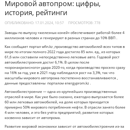
Мировой автопром: цифры,
история, рейтинги
ОПУБЛИКОВАНО: 17.01.2024, 10:57
ПРОСМОТРОВ:
778
Заводы по выпуску «железных коней» обеспечивают работой более 4
миллионов человек и генерируют в разных странах до 10% ВВП .
Как сообщает портал wfin.kz ,производство автомобилей всех типов в
мире по итогам полного 2022 года достигло 85 млн. ед., из которых
61,6 млн составили непосредственно легковые авто. Годовой рост
автомобилестроения достиг 6,1%. В целом после
«коронакризисного» удара 2020-го, когда производство просело сразу
на 16% за год, уже в 2021 году наблюдался рост на 3,3%, так что
масштабы мирового автопрома постепенно восстанавливаются ,
данные предоставлены порталом energyprom.kz .
Автомобилестроение — одна из крупнейших производственных
отраслей в мире. Как уже было сказано, ежегодно выпускается более
60 млн легковых автомобилей, на долю которых приходится
примерно 50% мирового потребления нефти. В отрасли занято более
4 млн человек, и это без учёта предприятий, развитие которых
косвенно зависит от автопрома.
Развитие мировой экономики зависит от автомобилестроения из-за