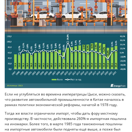
Если не углубляться во времена императрицы Цыси, можно сказать,
что развитие автомобильной промышленности в Китае началось в
рамках политики экономической реформы, начатой в 1978 году.
Тогда же власти ограничили импорт, чтобы дать фору местному
производству. В частности, действовала 260%-я импортная пошлина
на иномарки. Более того, в марте 1985 года таможенные пошлины
на импортные автомобили были подняты ещё выше, а позже был