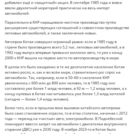
добавлен ещё и «защитный» акциз. В сентябре 1985 года и вовсе
ввели двухлетний мораторий практически на весь импорт
автомобилей.
Параллельно в КНР наращивали местное производство путём
расширения существующих соглашений о совместном производстве
легковых автомобилей, а также заключения новых.
Автопром Китая совершил огромный рывок: если в 1985 году в
стране было произведено всего 5,2 тыс. легковых автомобилей, а в
1992 году выпуск впервые превысил миллион авто, то уже к концу
2000-х КНР вышла на первое место по автопроизводству в мире.
В целом это было ожидаемо: в те же десятилетия население Китая
активно росло, и, как и во всём мире, стремительно рос спрос на
автомобили. Так, например, если в 50–60-х население КНР
увеличилось с 600 млн до 800 млн человек, то в 1985 году оно
составляло уже более 1 млрд человек, в 92-м — 1,2 млрд человек, а к
концу нулевых в Китае насчитывалось уже более 1,3 млрд жителей
(сегодня — более 1,4 млрд человек).
Более того, если в прошлом веке вызовом китайского автопрома
было само становление отрасли, то в этом столетии, начиная с 2012
года — переход на «чистые» авто, электромобили. В Поднебесной
планируют ввести запрет на автомобили с двигателем внутреннего
сгорания (ДВС) уже к 2030 году. В ноябре 2023-го в Китае было