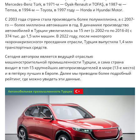
Mercedes-Benz Türk, в 1971-м — Oyak-Renault и TOFAŞ, в 1987-м —
Temsa, в 1994-м — Toyota, в 1997 году — Honda и Hyundai Motor.
С 2003 года страна стала производить более полумиллиона, а с 2007-
го — более миллиона автомашин в год. В динамике производство
автомобилей в Турции увеличилось за 15 лет (с 2002-го по 2016-й) с
374 тыс. до 1,5 млн машин. В 2022 году, после некоторого
«коронакризисного» проседания отрасли, Турция выпустила 1,4 млн
транспортных средств.
Сегодня автопром является ведущей отраслью
машиностроительной промышленности Турции, а сама страна
входит в топ-15 крупнейших автопроизводителей в мире (13-е место)
и в пятёрку лучших в Европе. Далее мы приводим более подробный
рейтинг, где можно увидеть эти данные.