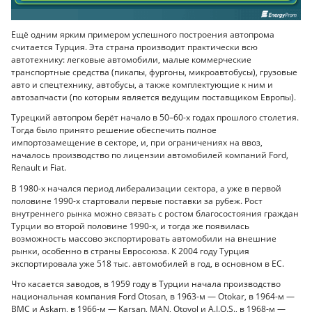
Ещё одним ярким примером успешного построения автопрома
считается Турция. Эта страна производит практически всю
автотехнику: легковые автомобили, малые коммерческие
транспортные средства (пикапы, фургоны, микроавтобусы), грузовые
авто и спецтехнику, автобусы, а также комплектующие к ним и
автозапчасти (по которым является ведущим поставщиком Европы).
Турецкий автопром берёт начало в 50–60-х годах прошлого столетия.
Тогда было принято решение обеспечить полное
импортозамещение в секторе, и, при ограничениях на ввоз,
началось производство по лицензии автомобилей компаний Ford,
Renault и Fiat.
В 1980-х начался период либерализации сектора, а уже в первой
половине 1990-х стартовали первые поставки за рубеж. Рост
внутреннего рынка можно связать с ростом благосостояния граждан
Турции во второй половине 1990-х, и тогда же появилась
возможность массово экспортировать автомобили на внешние
рынки, особенно в страны Евросоюза. К 2004 году Турция
экспортировала уже 518 тыс. автомобилей в год, в основном в ЕС.
Что касается заводов, в 1959 году в Турции начала производство
национальная компания Ford Otosan, в 1963-м — Otokar, в 1964-м —
BMC и Askam, в 1966-м — Karsan, MAN, Otoyol и A.I.O.S., в 1968-м —