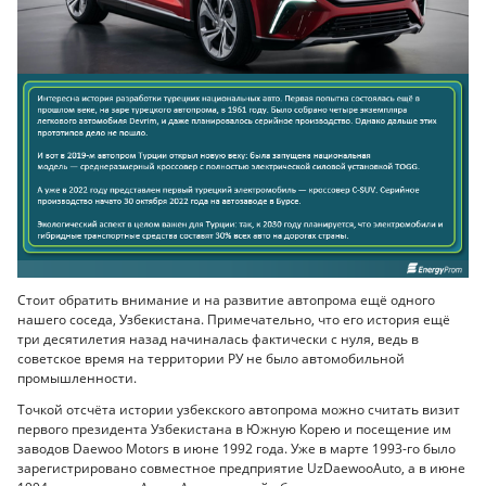
Стоит обратить внимание и на развитие автопрома ещё одного
нашего соседа, Узбекистана. Примечательно, что его история ещё
три десятилетия назад начиналась фактически с нуля, ведь в
советское время на территории РУ не было автомобильной
промышленности.
Точкой отсчёта истории узбекского автопрома можно считать визит
первого президента Узбекистана в Южную Корею и посещение им
заводов Daewoo Motors в июне 1992 года. Уже в марте 1993-го было
зарегистрировано совместное предприятие UzDaewooAuto, а в июне