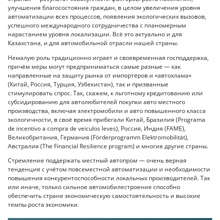
улучшения благосостояния граждан, в целом увеличения уровня
автоматизации всех процессов, появления экологических вызовов,
успешного международного сотрудничества с планомерным
нарастанием уровня локализации. Всё это актуально и для
Казахстана, и для автомобильной отрасли нашей страны.
Немалую роль традиционно играет и своевременная господдержка,
причём меры могут предприниматься самые разные — как
направленные на защиту рынка от импортёров и «автохлама»
(Китай, Россия, Турция, Узбекистан), так и призванные
стимулировать спрос. Так, скажем, к льготному кредитованию или
субсидированию для автолюбителей покупки авто местного
производства, включая электромобили и авто повышенного класса
экологичности, в своё время прибегали Китай, Бразилия (Programa
de incentivo a compra de veiculos leves), Россия, Индия (FAME),
Великобритания, Германия (Förderprogramm Elektromobilität),
Австралия (The Financial Resilience program) и многие другие страны.
Стремление поддержать местный автопром — очень верная
тенденция с учётом повсеместной автоматизации и необходимости
повышения конкурентоспособности локальных производителей. Так
или иначе, только сильное автомобилестроение способно
обеспечить стране экономическую самостоятельность и высокие
темпы роста экономики.