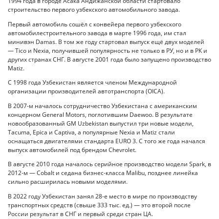
1994 года в городе Асака Андижанской области стартовало
строительство первого узбекского автомобильного завода.
Первый автомобиль сошёл с конвейера первого узбекского
автомобилестроительного завода в марте 1996 года, им стал
минивэн Damas. В том же году стартовал выпуск ещё двух моделей
— Tico и Nexia, получившей популярность не только в РУ, но и в РК и
других странах СНГ. В августе 2001 года было запущено производство
Matiz.
С 1998 года Узбекистан является членом Международной
организации производителей автотранспорта (OICA).
В 2007-м началось сотрудничество Узбекистана с американским
концерном General Motors, поглотившим Daewoo. В результате
новообразованный GM Uzbekistan выпустил три новые модели,
Tacuma, Epica и Captiva, а популярные Nexia и Matiz стали
оснащаться двигателями стандарта EURO 3. С того же года начался
выпуск автомобилей под брендом Chevrolet.
В августе 2010 года началось серийное производство модели Spark, в
2012-м — Cobalt и седана бизнес-класса Malibu, позднее линейка
сильно расширилась новыми моделями.
В 2022 году Узбекистан занял 28-е место в мире по производству
транспортных средств (свыше 333 тыс. ед.) — это второй после
России результат в СНГ и первый среди стран ЦА.