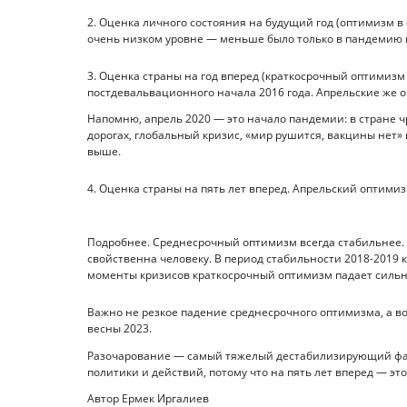
2. Оценка личного состояния на будущий год (оптимизм в
очень низком уровне — меньше было только в пандемию и 
3. Оценка страны на год вперед (краткосрочный оптимизм 
постдевальвационного начала 2016 года. Апрельские же о
Напомню, апрель 2020 — это начало пандемии: в стране 
дорогах, глобальный кризис, «мир рушится, вакцины нет» и 
выше.
4. Оценка страны на пять лет вперед. Апрельский оптими
Подробнее. Среднесрочный оптимизм всегда стабильнее. В
свойственна человеку. В период стабильности 2018-2019
моменты кризисов краткосрочный оптимизм падает сильнее
Важно не резкое падение среднесрочного оптимизма, а во
весны 2023.
Разочарование — самый тяжелый дестабилизирующий фак
политики и действий, потому что на пять лет вперед — это
Автор Ермек Иргалиев