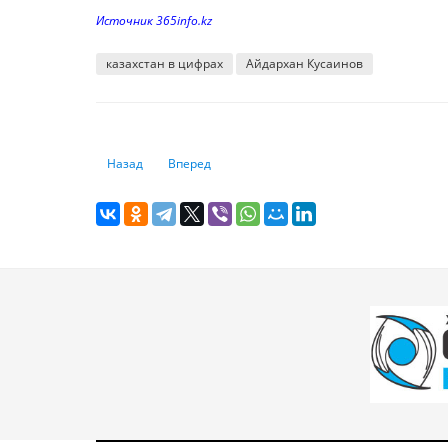
Источник 365info.kz
казахстан в цифрах
Айдархан Кусаинов
Предыдущий: Спрос на доллары и рубли остается высок
Следующий: Ловля бизнесменов на живца: ка
Назад
Вперед