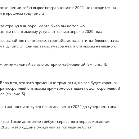
 отношении себя) вырос по сравнению с 2022, но находится на
в прошлом году (рис. 2).
за страну) в январе -марте была выше только
ценки по оптимизму уступают только апрелю 2020 года.
чрезвычайное положение, строжайшие карантины, блокпосты на
т. д. (рис. 3). Сейчас таких ужасов нет, а оптимизм ненамного
зм минимальный за всю историю наблюдений (см. рис. 4).
ера в то, что «это временные трудности, но все будет хорошо»
 краткосрочный оптимизм примерно совпадает с долгосрочным. В
 (см. рис. 5).
латильность: от супер-позитива весны 2022 до супер-негатива
тор. Такое движение требует серьезного переосмысления
 2028, и это худшие ожидания за последние 8 лет.