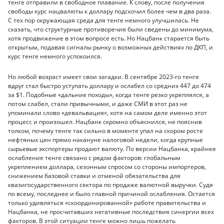
тенге отправили в свободное плавание. К слову, после получения
свободы курс нацвалюты к доллару подскочил более чем в два раза.
С тех пор окружающая среда для тенге немного улучшилась. Не
сказать, что структурные противоречия были сведены до минимума,
хотя продвижение в этом вопросе есть. Но Нацбанк старается быть
открытым, подавая сигналы рынку о возможных действиях по ДКП, и
курс тенге немного успокоился.
Но любой возраст имеет свои загадки. В сентябре 2023-го тенге
вдруг стал быстро уступать доллару и ослабел со средних 447 до 474
за $1. Подобные «дальние походы», когда тенге резко укреплялся, а
потом слабел, стали привычными, и даже СМИ в этот раз не
упоминали слово «девальвация», хотя на самом деле именно этот
процесс и произошел. Нацбанк скромно объяснился, не пояснив
толком, почему тенге так сильно в моменте упал на скором росте
нефтяных цен прямо накануне налоговой недели, когда крупные
сырьевые экспортеры продают валюту. По версии Нацбанка, крайнее
ослабление тенге связано с рядом факторов: глобальным
укреплением доллара, сезонным спросом со стороны импортеров,
снижением базовой ставки и отменой обязательства для
квазигосударственного сектора по продаже валютной выручки. Судя
по всему, последнее и было главной причиной ослабления. Остается
только удивляться «скоординированной» работе правительства и
Нацбанка, не просчитавших негативные последствия синергии всех
факторов. В этой ситуации тенге можно лишь пожелать