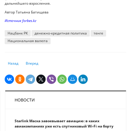
дальнейшего взросления.
Автор Татьяна Батищева
Источник forbes.kz
Нацбанк РК
денежно-кредитная политика
тенге
Национальная валюта
Предыдущий: Сделок по жилью становится все меньше
Следующий: Банкиры не спешат работать над ошибками
Назад
Вперед
НОВОСТИ
Starlink Маска завоевывает авиацию: в каких
авиакомпаниях уже есть спутниковый Wi-Fi на борту