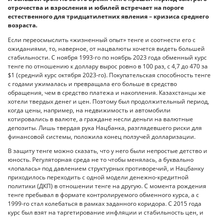
отрочества и взросления и юбилей встречает на пороге
естественного для тридцатилетних явления – кризиса среднего
возраста.
Если переосмыслить «жизненный опыт» тенге и соотнести его с
ожиданиями, то, наверное, от нацвалюты хочется видеть большей
стабильности. С ноября 1993-го по ноябрь 2023 года обменный курс
тенге по отношению к доллару вырос ровно в 100 раз, с 4,7 до 470 за
$1 (средний курс октября 2023-го). Покупательская способность тенге
с годами ужималась и превращала его больше в средство
обращения, чем в средство платежа и накопления. Казахстанцы же
хотели твердых денег и цен. Поэтому был продолжительный период,
когда цены, например, на недвижимость и автомобили
котировались в валюте, а граждане несли деньги на валютные
депозиты. Лишь твердая рука Нацбанка, разглядевшего риски для
финансовой системы, положила конец ползучей долларизации.
В защиту тенге можно сказать, что у него были непростые детство и
юность. Регуляторная среда не то чтобы менялась, а буквально
«лопалась» под давлением структурных противоречий, и Нацбанку
приходилось переходить с одной модели денежно-кредитной
политики (ДКП) в отношении тенге на другую. С момента рождения
тенге пребывал в формате контролируемого обменного курса, а с
1999-го стал колебаться в рамках заданного коридора. С 2015 года
курс был взят на таргетирование инфляции и стабильность цен, и