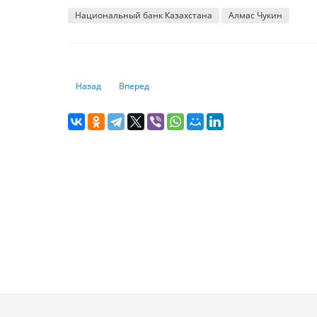
Национальный банк Казахстана
Алмас Чукин
Предыдущий: Как действует Умут Шаяхметова в условия
Следующий: Бинур Жаленов, Нацбанк: Неконт
Назад
Вперед