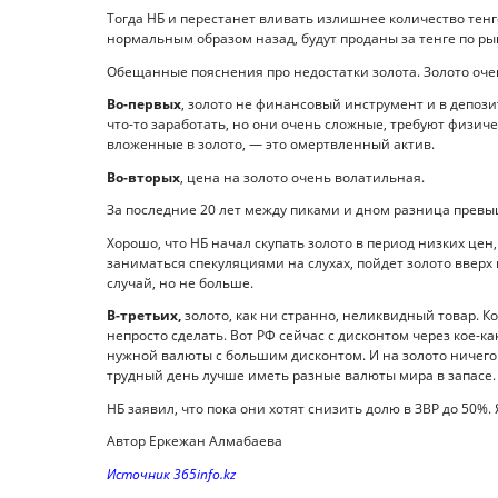
Тогда НБ и перестанет вливать излишнее количество тенге
нормальным образом назад, будут проданы за тенге по ры
Обещанные пояснения про недостатки золота. Золото очен
Во-первых
, золото не финансовый инструмент и в депози
что-то заработать, но они очень сложные, требуют физиче
вложенные в золото, — это омертвленный актив.
Во-вторых
, цена на золото очень волатильная.
За последние 20 лет между пиками и дном разница превы
Хорошо, что НБ начал скупать золото в период низких цен
заниматься спекуляциями на слухах, пойдет золото вверх 
случай, но не больше.
В-третьих,
золото, как ни странно, неликвидный товар. Ко
непросто сделать. Вот РФ сейчас с дисконтом через кое-ка
нужной валюты с большим дисконтом. И на золото ничего н
трудный день лучше иметь разные валюты мира в запасе.
НБ заявил, что пока они хотят снизить долю в ЗВР до 50%. 
Автор Еркежан Алмабаева
Источник 365info.kz