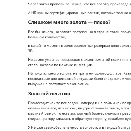
Через закон провели решение, что все золото, произведенн
А НБ нужны сертифицированные слитки, которые только о
Слишком много золота — плохо?
Все бы ничего, но золота постепенно в стране стали про
большом количестве,
в какой-то момент в золотовалютных резервах доля золот
ЗР.
Но самое ужасное произошло с влиянием этой политики на 
стала насосом по накачке инфляции.
НБ покупал много золота, не тратя ни одного доллара. Ка
последствие для денежной ситуации было следствием «не
выручка не поступает в экономику.
Золотой негатив
Происходит как-то все задом-наперед и не пойми как по кр
оплачивают все, что можно, внутри страны за тенге, а по
местный рынок. То есть экспортный бизнес сначала превр
спираль раскручивалась в обратную сторону, ослабляя к
У НБ уже сверхобеспеченность золотом, и в текущей ситуа