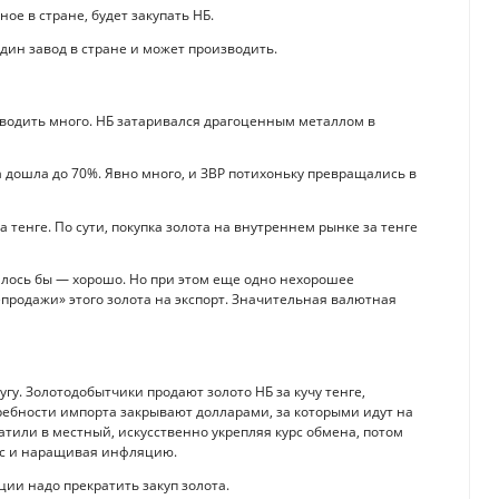
ое в стране, будет закупать НБ.
дин завод в стране и может производить.
изводить много. НБ затаривался драгоценным металлом в
а дошла до 70%. Явно много, и ЗВР потихоньку превращались в
тенге. По сути, покупка золота на внутреннем рынке за тенге
залось бы — хорошо. Но при этом еще одно нехорошее
продажи» этого золота на экспорт. Значительная валютная
угу. Золотодобытчики продают золото НБ за кучу тенге,
требности импорта закрывают долларами, за которыми идут на
атили в местный, искусственно укрепляя курс обмена, потом
урс и наращивая инфляцию.
ции надо прекратить закуп золота.