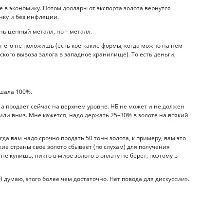
 в экономику. Потом доллары от экспорта золота вернутся
нку и без инфляции.
ь ценный металл, но – металл.
т его не положишь (есть кое-какие формы, когда можно на нем
ского вывоза залога в западное хранилище). То есть деньги,
шала 100%.
, а продает сейчас на верхнем уровне. НБ не может и не должен
или вниз. Мне кажется, надо держать 25–30% в золоте на всякий
гда вам надо срочно продать 50 тонн золота, к примеру, вам это
кие страны свое золото сбывает (по слухам) для получения
е купишь, никто в мире золото в оплату не берет, поэтому в
Я думаю, этого более чем достаточно. Нет повода для дискуссии».