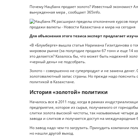
Почему Нацбанк продает золото? Известный экономист Алм
вынужденная мера , сообщает 365info.
Для объяснения этого тезиса эксперт предлагает изуч
«В «Блумберге» вышла статья Наримана Гизитдинова о то
мировом рынке (за полугодие продали 67 тонн и еще 14 хо
это делается? Казалось бы, что может быть надежней золо
«черный день» не подсобрать.
Золото – совершенно не суперпродукт и не замена денег.
золотовалютный запас страны. Но прежде надо пояснить
политикой в Казахстане.
История «золотой» политики
Началось все в 2011 году, когда в рамках индустриализа
предприятие, которое из сырья, получаемого от горнодо
слитки золота высокой чистоты, так называемые четыре д
завода и слитков и получается доступ на международные
Но завод надо чем-то загрузить. Принудить компании пол
но нашли другой выход.