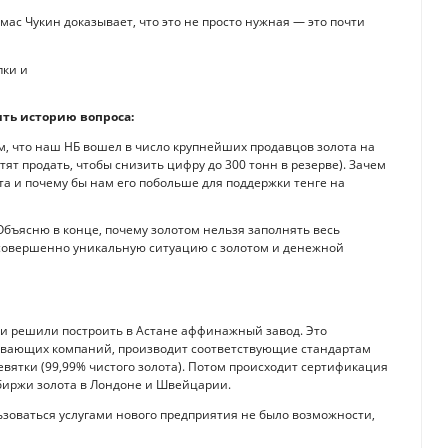
ас Чукин доказывает, что это не просто нужная — это почти
ить историю вопроса:
м, что наш НБ вошел в число крупнейших продавцов золота на
тят продать, чтобы снизить цифру до 300 тонн в резерве). Зачем
та и почему бы нам его побольше для поддержки тенге на
 Объясню в конце, почему золотом нельзя заполнять весь
 совершенно уникальную ситуацию с золотом и денежной
ции решили построить в Астане аффинажный завод. Это
бывающих компаний, производит соответствующие стандартам
евятки (99,99% чистого золота). Потом происходит сертификация
 биржи золота в Лондоне и Швейцарии.
ьзоваться услугами нового предприятия не было возможности,