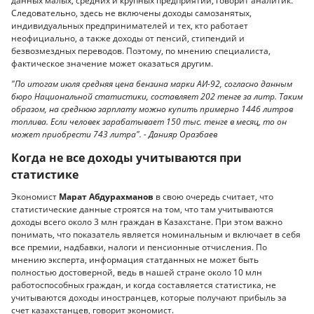
данных малых, средних и крупных предприятий, говорит аналитик.
Следовательно, здесь не включены доходы самозанятых,
индивидуальных предпринимателей и тех, кто работает
неофициально, а также доходы от пенсий, стипендий и
безвозмездных переводов. Поэтому, по мнению специалиста,
фактическое значение может оказаться другим.
"По итогам июля средняя цена бензина марки АИ-92, согласно данным
бюро Национальной статистики, составляет 202 тенге за литр. Таким
образом, на среднюю зарплату можно купить примерно 1446 литров
топлива. Если человек зарабатывает 150 тыс. тенге в месяц, то он
может приобрести 743 литра". - Данияр Оразбаев
Когда не все доходы учитываются при
статистике
Экономист
Марат Абдурахманов
в свою очередь считает, что
статистические данные строятся на том, что там учитываются
доходы всего около 3 млн граждан в Казахстане. При этом важно
понимать, что показатель является номинальным и включает в себя
все премии, надбавки, налоги и пенсионные отчисления. По
мнению эксперта, информация статданных не может быть
полностью достоверной, ведь в нашей стране около 10 млн
работоспособных граждан, и когда составляется статистика, не
учитываются доходы иностранцев, которые получают прибыль за
счет казахстанцев, говорит экономист.