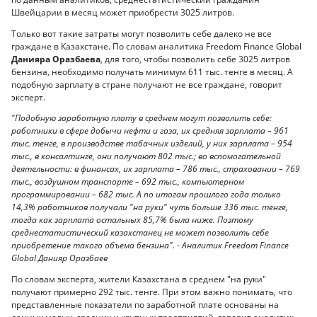
Швейцарии в месяц может приобрести 3025 литров.
Только вот такие затраты могут позволить себе далеко не все
граждане в Казахстане. По словам аналитика Freedom Finance Global
Данияра Оразбаева
, для того, чтобы позволить себе 3025 литров
бензина, необходимо получать минимум 611 тыс. тенге в месяц. А
подобную зарплату в стране получают не все граждане, говорит
эксперт.
"Подобную заработную плату в среднем могут позволить себе:
работники в сфере добычи нефти и газа, их средняя зарплата – 961
тыс. тенге, в производстве табачных изделий, у них зарплата – 954
тыс., в консалтинге, они получают 802 тыс.; во вспомогательной
деятельности: в финансах, их зарплата – 786 тыс., страховании – 769
тыс., воздушном транспорте – 692 тыс., компьютерном
программировании – 682 тыс. А по итогам прошлого года только
14,3% работников получали "на руки" чуть больше 336 тыс. тенге,
тогда как зарплата остальных 85,7% была ниже. Поэтому
среднестатистический казахстанец не может позволить себе
приобретение такого объема бензина". - Аналитик Freedom Finance
Global Данияр Оразбаев
По словам эксперта, жители Казахстана в среднем "на руки"
получают примерно 292 тыс. тенге. При этом важно понимать, что
представленные показатели по заработной плате основаны на