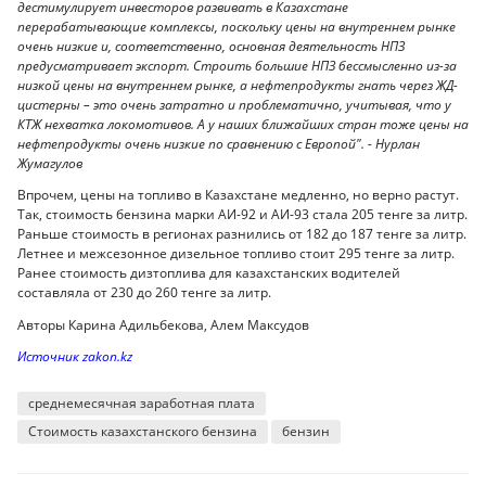
дестимулирует инвесторов развивать в Казахстане
перерабатывающие комплексы, поскольку цены на внутреннем рынке
очень низкие и, соответственно, основная деятельность НПЗ
предусматривает экспорт. Строить большие НПЗ бессмысленно из-за
низкой цены на внутреннем рынке, а нефтепродукты гнать через ЖД-
цистерны – это очень затратно и проблематично, учитывая, что у
КТЖ нехватка локомотивов. А у наших ближайших стран тоже цены на
нефтепродукты очень низкие по сравнению с Европой". - Нурлан
Жумагулов
Впрочем, цены на топливо в Казахстане медленно, но верно растут.
Так, стоимость бензина марки АИ-92 и АИ-93 стала 205 тенге за литр.
Раньше стоимость в регионах разнились от 182 до 187 тенге за литр.
Летнее и межсезонное дизельное топливо стоит 295 тенге за литр.
Ранее стоимость дизтоплива для казахстанских водителей
составляла от 230 до 260 тенге за литр.
Авторы Карина Адильбекова, Алем Максудов
Источник zakon.kz
среднемесячная заработная плата
Стоимость казахстанского бензина
бензин