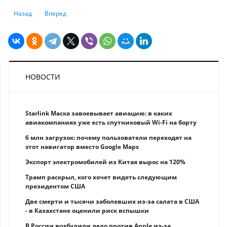
Предыдущий: Помогут ли «серые списки» топ-менеджеров защитить ба
Следующий: Чем чреват кризис недвижимости в Китае для 
Назад
Вперед
НОВОСТИ
Starlink Маска завоевывает авиацию: в каких
авиакомпаниях уже есть спутниковый Wi-Fi на борту
6 млн загрузок: почему пользователи переходят на
этот навигатор вместо Google Maps
Экспорт электромобилей из Китая вырос на 120%
Трамп раскрыл, кого хочет видеть следующим
президентом США
Две смерти и тысячи заболевших из-за салата в США
- в Казахстане оценили риск вспышки
В России возбудили дело против Apple из-за