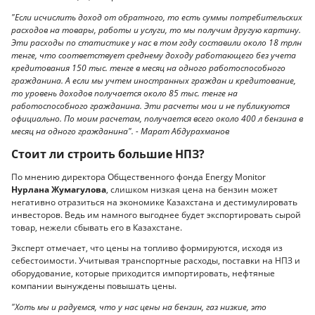
"Если исчислить доход от обратного, то есть суммы потребительских
расходов на товары, работы и услуги, то мы получим другую картину.
Эти расходы по статистике у нас в том году составили около 18 трлн
тенге, что соответствует среднему доходу работающего без учета
кредитования 150 тыс. тенге в месяц на одного работоспособного
гражданина. А если мы учтем иностранных граждан и кредитование,
то уровень доходов получается около 85 тыс. тенге на
работоспособного гражданина. Эти расчеты мои и не публикуются
официально. По моим расчетам, получается всего около 400 л бензина в
месяц на одного гражданина". - Марат Абдурахманов
Стоит ли строить большие НПЗ?
По мнению директора Общественного фонда Energy Monitor
Нурлана Жумагулова
, слишком низкая цена на бензин может
негативно отразиться на экономике Казахстана и дестимулировать
инвесторов. Ведь им намного выгоднее будет экспортировать сырой
товар, нежели сбывать его в Казахстане.
Эксперт отмечает, что цены на топливо формируются, исходя из
себестоимости. Учитывая транспортные расходы, поставки на НПЗ и
оборудование, которые приходится импортировать, нефтяные
компании вынуждены повышать цены.
"Хоть мы и радуемся, что у нас цены на бензин, газ низкие, это