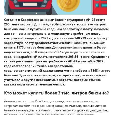
Сегодня в Казахстане цена наиболее популярного АИ-92 стоит
205 тенге за литр. Для того, чтобы рассчитать, сколько литров
бензина можно купить на среднюю заработную плату, возьмем
для точности не среднюю, а медианную заработную плату,
которая во II квартале 2023 года составила 240 779 тенге. На эту
заработную плату среднестатистический казахстанец может
купить 1175 литров бензина. Для сравнения: по данным Бюро
нацстатистики, во II квартале 2022 года медианное значение
средней заработной платы составляло 205 541 тенге. Средняя по
стране розничная цена литра бензина АИ-92 в сентябре 2022
года составляла 179 тенге. Следовательно,
среднестатистический казахстанец мог приобрести 1148 литров
бензина. Здесь стоит отметить, что при своих расчетах мы не
учитывали другие необходимые затраты, которые обычно
казахстанцы несут в течение месяца.
Кто может купить более 3 тыс. литров бензина?
Аналитики портала Picodi.com, проводящие исследование по
затратам на топливо в разных странах, посчитали, сколько литров
бензина могут купить жители стран с высоким уровнем дохода. Так,
по данным аналитиков, среднестатистический гражданин