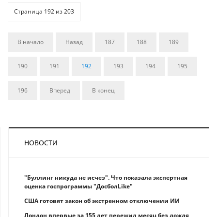
Страница 192 из 203
В начало
Назад
187
188
189
190
191
192
193
194
195
196
Вперед
В конец
НОВОСТИ
"Буллинг никуда не исчез". Что показала экспертная
оценка госпрограммы "ДосболLike"
США готовят закон об экстренном отключении ИИ
Лондон впервые за 155 лет пережил месяц без дождя