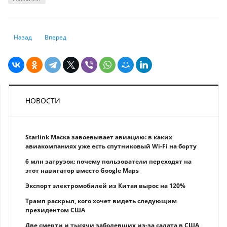
Предыдущий: Глобальный отчет о страховании 2023: Расширение ры
Следующий: Как «упаковать» квартиру для сдачи в аренду
Назад
Вперед
НОВОСТИ
Starlink Маска завоевывает авиацию: в каких
авиакомпаниях уже есть спутниковый Wi-Fi на борту
6 млн загрузок: почему пользователи переходят на
этот навигатор вместо Google Maps
Экспорт электромобилей из Китая вырос на 120%
Трамп раскрыл, кого хочет видеть следующим
президентом США
Две смерти и тысячи заболевших из-за салата в США