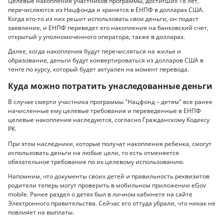
Целевые накопления участников программы, достигших 18 лет,
перечисляются из Нацфонда и хранятся в ЕНПФ в долларах США.
Когда кто-то из них решит использовать свои деньги, он подаст
заявление, и ЕНПФ переведет его накопления на банковский счет,
открытый у уполномоченного оператора, также в долларах.
Далее, когда накопления будут перечисляться на жилье и
образование, деньги будут конвертироваться из долларов США в
тенге по курсу, который будет актуален на момент перевода.
Куда можно потратить унаследованные деньги
В случае смерти участника программы "Нацфонд – детям" все ранее
начисленные ему целевые требования и переведенные в ЕНПФ
целевые накопления наследуются, согласно Гражданскому Кодексу
РК.
При этом наследники, которые получат накопления ребенка, смогут
использовать деньги на любые цели, то есть отменяется
обязательное требование по их целевому использованию.
Напомним, что документы своих детей и правильность реквизитов
родители теперь могут проверить в мобильном приложении eGov
mobile. Ранее раздел о детях был в личном кабинете на сайте
Электронного правительства. Сейчас его оттуда убрали, что никак не
повлияет на выплаты.