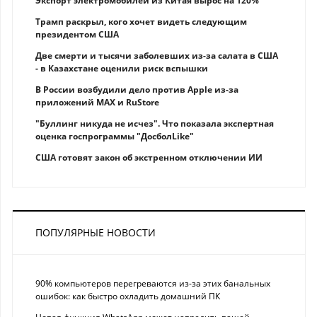
Экспорт электромобилей из Китая вырос на 120%
Трамп раскрыл, кого хочет видеть следующим
президентом США
Две смерти и тысячи заболевших из-за салата в США
- в Казахстане оценили риск вспышки
В России возбудили дело против Apple из-за
приложений MAX и RuStore
"Буллинг никуда не исчез". Что показала экспертная
оценка госпрограммы "ДосболLike"
США готовят закон об экстренном отключении ИИ
ПОПУЛЯРНЫЕ НОВОСТИ
90% компьютеров перегреваются из-за этих банальных
ошибок: как быстро охладить домашний ПК