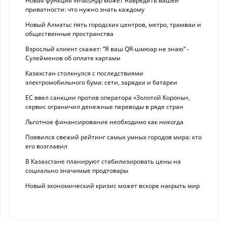
Новая функция WhatsApp может навредить вашей
приватности: что нужно знать каждому
Новый Алматы: пять городских центров, метро, трамваи и
общественные пространства
Взрослый клиент скажет: “Я ваш QR-шмюар не знаю“ -
Сулейменов об оплате картами
Казахстан столкнулся с последствиями
электромобильного бума: сети, зарядки и батареи
ЕС ввел санкции против оператора «Золотой Короны»,
сервис ограничил денежные переводы в ряде стран
Льготное финансирование необходимо как никогда
Появился свежий рейтинг самых умных городов мира: кто
его возглавил
В Казахстане планируют стабилизировать цены на
социально значимые продтовары
Новый экономический кризис может вскоре накрыть мир