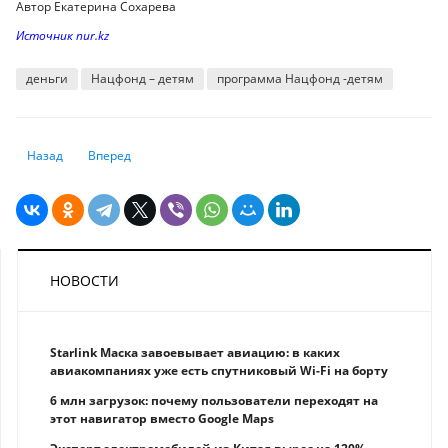
Автор Екатерина Сохарева
Источник nur.kz
деньги
Нацфонд – детям
программа Нацфонд -детям
Предыдущий: Анализ рынка даркнета: тренды 2023 года и прогнозы н
Следующий: Назван топ-20 самых высокооплачиваемых спе
Назад
Вперед
НОВОСТИ
Starlink Маска завоевывает авиацию: в каких
авиакомпаниях уже есть спутниковый Wi-Fi на борту
6 млн загрузок: почему пользователи переходят на
этот навигатор вместо Google Maps