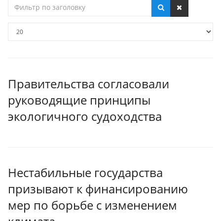
Фильтр
по
заголовку
Кол-
во
строк:
Правительства согласовали
руководящие принципы
экологичного судоходства
Нестабильные государства
призывают к финансированию
мер по борьбе с изменением