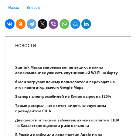
Предыдущий: Погасить кредит досрочно – выгодно
Следующий: Особенности автострахования в Казахстане: чт
Назад
Вперед
НОВОСТИ
Starlink Маска завоевывает авиацию: в каких
авиакомпаниях уже есть спутниковый Wi-Fi на борту
6 млн загрузок: почему пользователи переходят на
этот навигатор вместо Google Maps
Экспорт электромобилей из Китая вырос на 120%
Трамп раскрыл, кого хочет видеть следующим
президентом США
Две смерти и тысячи заболевших из-за салата в США
- в Казахстане оценили риск вспышки
В России возбудили дело против Apple из-за