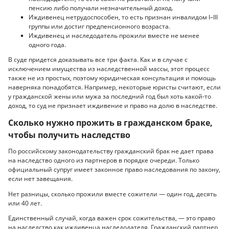
пенсию либо получали незначительный доход.
Иждивенец нетрудоспособен, то есть признан инвалидом I–III
группы или достиг предпенсионного возраста.
Иждивенец и наследодатель прожили вместе не менее
одного года.
В суде придется доказывать все три факта. Как и в случае с
исключением имущества из наследственной массы, этот процесс
также не из простых, поэтому юридическая консультация и помощь
наверняка понадобятся. Например, некоторые юристы считают, если
у гражданской жены или мужа за последний год был хоть какой-то
доход, то суд не признает иждивение и право на долю в наследстве.
Сколько нужно прожить в гражданском браке,
чтобы получить наследство
По российскому законодательству гражданский брак не дает права
на наследство одного из партнеров в порядке очереди. Только
официальный супруг имеет законное право наследования по закону,
если нет завещания.
Нет разницы, сколько прожили вместе сожители — один год, десять
или 40 лет.
Единственный случай, когда важен срок сожительства, — это право
на наследство как иждивенца наследодателя. Гражданский партнер