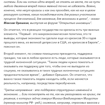
системы. Если мы хотим идти вперед, не стоять на месте, то на пути
любого движения вперед таких явлений точно не избежать. Важно,
конечно, что несут кризисы и как они проходят, как на них в целом
реагирует система, какие последствия есть для разных участников
процесса: для компаний, для населения, для экономики в целом", - сказал
Максим Орешкин
, выступая на форуме "Открытые инновации".
Он отметил, что в реакции государства на кризисы есть три важных
элемента. "Первый - это макроэкономическая политика, это те
выводы, которые экономисты сделали еще из кризисов 30-х годов
прошлого века, из великой депрессии в США, из кризисов в Европе", -
пояснил он.
Второй элемент, по словам помощника президента, поддержка
граждан, так как в любом кризисе есть люди, которые оказываются в
трудной жизненной ситуации. "Таким людям нужно помогать и
оказывать им поддержку для того, чтобы они не выпадали из
социума, не оказывались в таких трудных жизненных ситуациях
продолжительное время", - добавил Орешкин. Он отметил, что
важно также помогать людям находить себя, если меняется
реальность, например, посредством переобучения.
"Третье направление - это поддержка структурных изменений в
экономике. ... Если посмотреть на то, как мы реагировали на кризис, те
решения, о которых сейчас говорил Михаил Владимирович Мишустин
(премьер-министр РФ - ред.), снижение, например, страховых взносов и