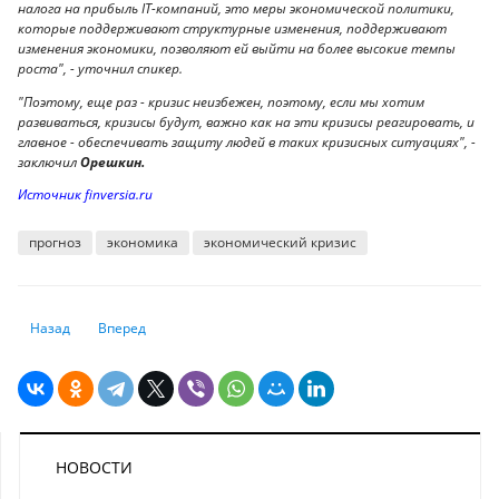
налога на прибыль IT-компаний, это меры экономической политики,
которые поддерживают структурные изменения, поддерживают
изменения экономики, позволяют ей выйти на более высокие темпы
роста", - уточнил спикер.
"Поэтому, еще раз - кризис неизбежен, поэтому, если мы хотим
развиваться, кризисы будут, важно как на эти кризисы реагировать, и
главное - обеспечивать защиту людей в таких кризисных ситуациях", -
заключил
Орешкин.
Источник finversia.ru
прогноз
экономика
экономический кризис
Предыдущий: Пять идей, которые смогут изменить все в экономике
Следующий: Бензин, монеты, пищевые отходы: что Таджики
Назад
Вперед
НОВОСТИ