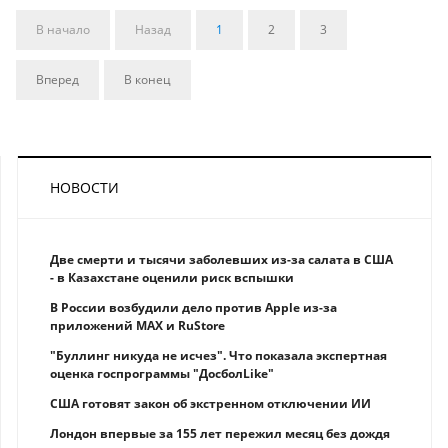
В начало
Назад
1
2
3
Вперед
В конец
НОВОСТИ
Две смерти и тысячи заболевших из-за салата в США
- в Казахстане оценили риск вспышки
В России возбудили дело против Apple из-за
приложений MAX и RuStore
"Буллинг никуда не исчез". Что показала экспертная
оценка госпрограммы "ДосболLike"
США готовят закон об экстренном отключении ИИ
Лондон впервые за 155 лет пережил месяц без дождя