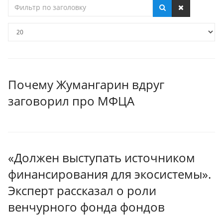
Фильтр
по
заголовку
Кол-
во
строк:
Почему Жумангарин вдруг
заговорил про МФЦА
«Должен выступать источником
финансирования для экосистемы».
Эксперт рассказал о роли
венчурного фонда фондов