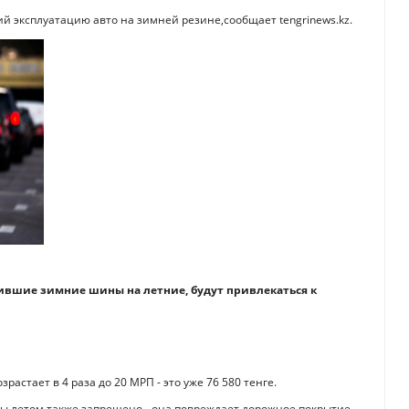
й эксплуатацию авто на зимней резине,сообщает tengrinews.kz.
енившие зимние шины на летние, будут привлекаться к
астает в 4 раза до 20 МРП - это уже 76 580 тенге.
ы летом также запрещено - она повреждает дорожное покрытие