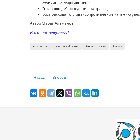
ступичные подшипники);
"плавающее" поведение на трассе;
рост расхода топлива (сопротивление качению увел
Автор Марат Альжанов
Источник tengrinews.kz
штрафы
автомобили
Автошины
Лето
Предыдущий: Из каких стран больше всего переезжают в
Следующий: Как казахстанцы проводят лето: 
Назад
Вперед