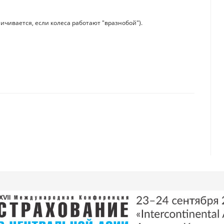
ичивается, если колеса работают "вразнобой").
 Казахстан
отдых, работа или переосмысление