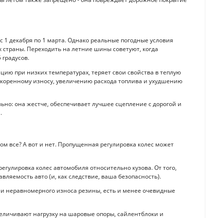
с 1 декабря по 1 марта. Однако реальные погодные условия
х страны. Переходить на летние шины советуют, когда
 градусов.
ацию при низких температурах, теряет свои свойства в теплую
ускоренному износу, увеличению расхода топлива и ухудшению
льно: она жестче, обеспечивает лучшее сцепление с дорогой и
.
ом все? А вот и нет. Пропущенная регулировка колес может
регулировка колес автомобиля относительно кузова. От того,
вляемость авто (и, как следствие, ваша безопасность).
или неравномерного износа резины, есть и менее очевидные
еличивают нагрузку на шаровые опоры, сайлентблоки и