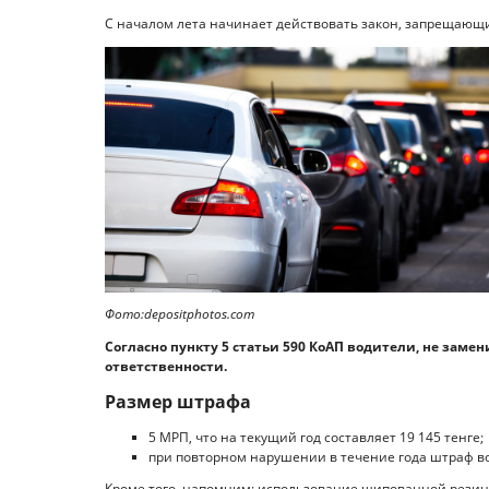
С началом лета начинает действовать закон, запрещающи
Фото:depositphotos.com
Согласно пункту 5 статьи 590 КоАП водители, не зам
ответственности.
Размер штрафа
5 МРП, что на текущий год составляет 19 145 тенге;
при повторном нарушении в течение года штраф возр
Кроме того, напомним: использование шипованной резин