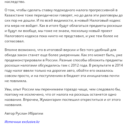
наследство.
О том, чтобы сделать ставку подоходного налога прогрессивной в
Казахстане тоже периодически говорят, но до дела эти разговоры до
сих пор не дошли. И по всей видимости, в новый Налоговый кодекс
эта мера не войдет. Как в итоге будут облагаться предметы роскоши
и будут ли вообще, мы тоже не знаем, поскольку новый проект
Налогового кодекса пока никто не представил, и уже тем более не
согласовал.
Вполне возможно, что в итоговой версии и без того удобный для
обхода закон станет еще более умеренным. Как это может быть, уже
продемонстрировали в России. Разные способы обложить предметы
роскоши налогами обсуждались там с 2012 года. В результате в 2014
году налог ввели только на дорогие авто, обойти его оказалось
совсем просто, и на поступлениях в бюджет эта инициатива почти
не повлияла.
Увы, опыт России мы перенимаем гораздо чаще, чем следовало бы,
поэтому не исключено, что от налога на роскошь останется одно
название. Впрочем, Жумангарин поспешил откреститься и от этого
названия.
Автор Руслан Ибрагим
Источник exclusive.kz