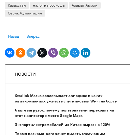
Казахстан
налог на роскошь
Азамат Амрин
Серик Жумангарин
Предыдущий: Китай не сдается: пошлины на американские товары п
Следующий: Набиуллина предупредила о рисках из-за торг
Назад
Вперед
НОВОСТИ
Starlink Маска завоевывает авиацию: в каких
авиакомпаниях уже есть спутниковый Wi-Fi на борту
6 млн загрузок: почему пользователи переходят на
этот навигатор вместо Google Maps
Экспорт электромобилей из Китая вырос на 120%
Трамп раскрыл, кого хочет видеть следующим