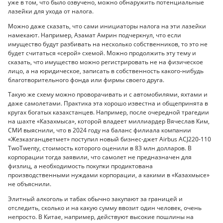
уже в том, что было озвучено, можно обнаружить потенциальные
лазейки для ухода от налога.
Можно даже сказать, что сами инициаторы налога на эти лазейки
намекают. Например, Азамат Амрин подчеркнул, что если
имущество будут разбивать на несколько собственников, то это не
будет считаться «серой» схемой. Можно продолжить эту тему и
сказать, что имущество можно регистрировать не на физическое
лицо, а на юридическое, записать в собственность какого-нибудь
благотворительного фонда или фирмы своего друга.
Такую же схему можно проворачивать и с автомобилями, яхтами и
даже самолетами. Практика эта хорошо известна и общепринята в
кругах богатых казахстанцев. Например, после очередной трагедии
на шахте «Казахмыса», которой владеет миллиардер Вячеслав Ким,
СМИ выяснили, что в 2024 году на баланс филиала компании
«Жезказганцветмет» поступил новый бизнес-джет Airbus ACJ220-110
TwoTwenty, стоимость которого оценили в 83 млн долларов. В
корпорации тогда заявили, что самолет не предназначен для
физлиц, а необходимость покупки продиктована
производственными нуждами корпорации, а какими в «Казахмысе»
не объяснили.
Элитный алкоголь и табак обычно закупают за границей и
отследить, сколько и на какую сумму ввозит один человек, очень
непросто. В Китае, например, действуют высокие пошлины на