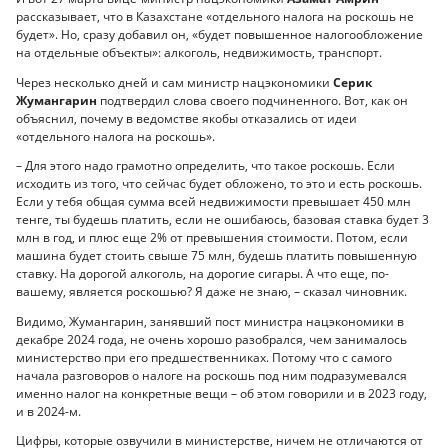
рассказывает, что в Казахстане «отдельного налога на роскошь не
будет». Но, сразу добавил он, «будет повышенное налогообложение
на отдельные объекты»: алкоголь, недвижимость, транспорт.
Через несколько дней и сам министр нацэкономики
Серик
Жумангарин
подтвердил слова своего подчиненного. Вот, как он
объяснил, почему в ведомстве якобы отказались от идеи
«отдельного налога на роскошь».
– Для этого надо грамотно определить, что такое роскошь. Если
исходить из того, что сейчас будет обложено, то это и есть роскошь.
Если у тебя общая сумма всей недвижимости превышает 450 млн
тенге, ты будешь платить, если не ошибаюсь, базовая ставка будет 3
млн в год, и плюс еще 2% от превышения стоимости. Потом, если
машина будет стоить свыше 75 млн, будешь платить повышенную
ставку. На дорогой алкоголь, на дорогие сигары. А что еще, по-
вашему, является роскошью? Я даже не знаю, – сказал чиновник.
Видимо, Жумангарин, занявший пост министра нацэкономики в
декабре 2024 года, не очень хорошо разобрался, чем занималось
министерство при его предшественниках. Потому что с самого
начала разговоров о налоге на роскошь под ним подразумевался
именно налог на конкретные вещи – об этом говорили и в 2023 году,
и в 2024-м.
Цифры, которые озвучили в министерстве, ничем не отличаются от