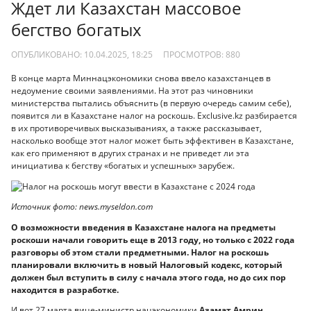
Ждет ли Казахстан массовое
бегство богатых
ОПУБЛИКОВАНО: 10.04.2025, 18:25
ПРОСМОТРОВ:
880
В конце марта Миннацэкономики снова ввело казахстанцев в
недоумение своими заявлениями. На этот раз чиновники
министерства пытались объяснить (в первую очередь самим себе),
появится ли в Казахстане налог на роскошь. Exclusive.kz разбирается
в их противоречивых высказываниях, а также рассказывает,
насколько вообще этот налог может быть эффективен в Казахстане,
как его применяют в других странах и не приведет ли эта
инициатива к бегству «богатых и успешных» зарубеж.
Источник фото: news.myseldon.com
О возможности введения в Казахстане налога на предметы
роскоши начали говорить еще в 2013 году, но только с 2022 года
разговоры об этом стали предметными. Налог на роскошь
планировали включить в новый Налоговый кодекс, который
должен был вступить в силу с начала этого года, но до сих пор
находится в разработке.
И вот 27 марта вице-министр нацэкономики
Азамат Амрин