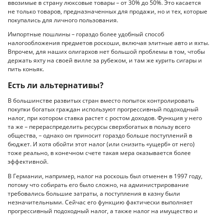
ввозимые в страну люксовые товары – от 30% до 50%. Это касается
не только товаров, предназначенных для продажи, но и тех, которые
покупались для личного пользования.
Импортные пошлины – гораздо более удобный способ
налогообложения предметов роскоши, включая элитные авто и яхты.
Впрочем, для наших олигархов нет большой проблемы в том, чтобы
держать яхту на своей вилле за рубежом, и там же курить сигары и
пить коньяк.
Есть ли альтернативы?
В большинстве развитых стран вместо попыток контролировать
покупки богатых граждан используют прогрессивный подоходный
налог, при котором ставка растет с ростом доходов. Функция у него
та же – перераспределить ресурсы сверхбогатых в пользу всего
общества, – однако он приносит гораздо больше поступлений в
бюджет. И хотя обойти этот налог (или снизить «ущерб» от него)
тоже реально, в конечном счете такая мера оказывается более
эффективной.
В Германии, например, налог на роскошь был отменен в 1997 году,
потому что собирать его было сложно, на администрирование
требовались большие затраты, а поступления в казну были
незначительными. Сейчас его функцию фактически выполняет
прогрессивный подоходный налог, а также налог на имущество и