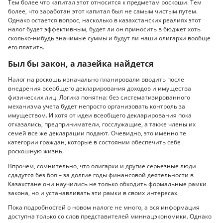
Тем более что капитал этот относится к предметам роскоши. Тем
более, что заработан этот капитал был не самым чистым путем.
Однако остается вопрос, насколько в казахстанских реалиях этот
налог будет эффективным, будет ли он приносить в бюджет хоть
сколько-нибудь значимые суммы и будут ли наши олигархи вообще
его платить.
Был бы закон, а лазейка найдется
Налог на роскошь изначально планировали вводить после
внедрения всеобщего декларирования доходов и имущества
физических лиц. Логика понятна: без систематизированного
механизма учета будет непросто организовать контроль за
имуществом. И хотя от идеи всеобщего декларирования пока
отказались, предприниматели, госслужащие, а также члены их
семей все же декларации подают. Очевидно, это именно те
категории граждан, которые в состоянии обеспечить себе
роскошную жизнь.
Впрочем, сомнительно, что олигархи и другие серьезные люди
сдадутся без боя – за долгие годы финансовой деятельности в
Казахстане они научились не только обходить формальные рамки
закона, но и устанавливать эти рамки в своих интересах.
Пока подробностей о новом налоге не много, а вся информация
доступна только со слов представителей миннацэкономики. Однако