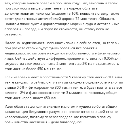
тех, которые анонсировали в прошлом году. Так, алкоголь и табак
при стоимости выше 5 млн тенге планируют облагать
дополнительным налогом (акцизом) в 10%, повысить ставку также
хотят для легковых автомобилей дороже 75 млн тенге. Облагать
налогом планируют и дорогостоящие морские суда и летательные
аппараты – правда, ни порог по стоимости, ни ставку пока не
озвучили.
Налог на недвижимость повышать пока не собираются, но теперь
при расчете ставки будут суммироваться все объекты
недвижимости, которые находятся в собственности у физического
лица. Сейчас действует дифференцированная ставка: от 0,05% для
имущества стоимостью ниже 2 млн тенге до 2% на недвижимость
стоимостью более 450 млн тенге.
Если человек имеет в собственности 5 квартир стоимостью 100 млн
тенге каждая, то сейчас он платит за каждую в отдельности налог по
ставке 0,6% и фиксированно 300 тысяч тенге, а будет платить за все
вместе – 2% и фиксированно почти 3 миллиона, поскольку общая
стоимость превышает 450 млн.
Идея облагать дополнительным налогом имущество богатейших
казахстанцев безусловно разумная: неравенство в нашей стране
колоссальное, поэтому перераспределение капитала в пользу
большинства населения – дело благородное.