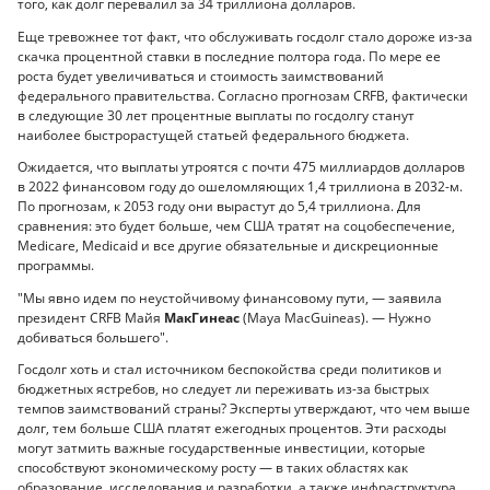
того, как долг перевалил за 34 триллиона долларов.
Еще тревожнее тот факт, что обслуживать госдолг стало дороже из-за
скачка процентной ставки в последние полтора года. По мере ее
роста будет увеличиваться и стоимость заимствований
федерального правительства. Согласно прогнозам CRFB, фактически
в следующие 30 лет процентные выплаты по госдолгу станут
наиболее быстрорастущей статьей федерального бюджета.
Ожидается, что выплаты утроятся с почти 475 миллиардов долларов
в 2022 финансовом году до ошеломляющих 1,4 триллиона в 2032-м.
По прогнозам, к 2053 году они вырастут до 5,4 триллиона. Для
сравнения: это будет больше, чем США тратят на соцобеспечение,
Medicare, Medicaid и все другие обязательные и дискреционные
программы.
"Мы явно идем по неустойчивому финансовому пути, — заявила
президент CRFB Майя
МакГинеас
(Maya MacGuineas). — Нужно
добиваться большего".
Госдолг хоть и стал источником беспокойства среди политиков и
бюджетных ястребов, но следует ли переживать из-за быстрых
темпов заимствований страны? Эксперты утверждают, что чем выше
долг, тем больше США платят ежегодных процентов. Эти расходы
могут затмить важные государственные инвестиции, которые
способствуют экономическому росту — в таких областях как
образование, исследования и разработки, а также инфраструктура.