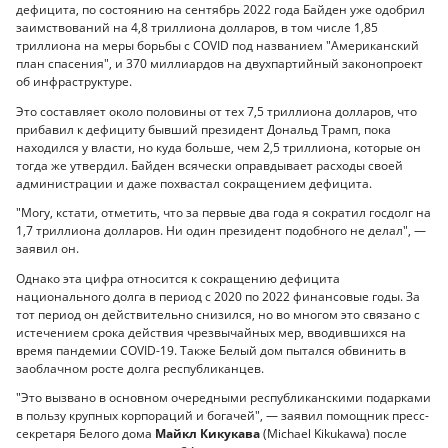
дефицита, по состоянию на сентябрь 2022 года Байден уже одобрил
заимствований на 4,8 триллиона долларов, в том числе 1,85
триллиона на меры борьбы с COVID под названием "Американский
план спасения", и 370 миллиардов на двухпартийный законопроект
об инфраструктуре.
Это составляет около половины от тех 7,5 триллиона долларов, что
прибавил к дефициту бывший президент Дональд Трамп, пока
находился у власти, но куда больше, чем 2,5 триллиона, которые он
тогда же утвердил. Байден всячески оправдывает расходы своей
администрации и даже похвастал сокращением дефицита.
"Могу, кстати, отметить, что за первые два года я сократил госдолг на
1,7 триллиона долларов. Ни один президент подобного не делал", —
заявил он.
Однако эта цифра относится к сокращению дефицита
национального долга в период с 2020 по 2022 финансовые годы. За
тот период он действительно снизился, но во многом это связано с
истечением срока действия чрезвычайных мер, вводившихся на
время пандемии COVID-19. Также Белый дом пытался обвинить в
заоблачном росте долга республиканцев.
"Это вызвано в основном очередными республиканскими подарками
в пользу крупных корпораций и богачей", — заявил помощник пресс-
секретаря Белого дома
Майкл Кикукава
(Michael Kikukawa) после