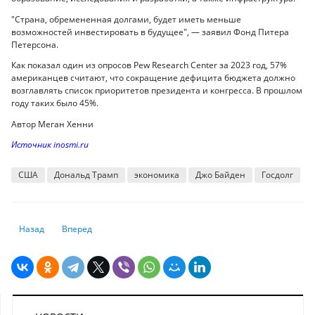
"Страна, обремененная долгами, будет иметь меньше
возможностей инвестировать в будущее", — заявил Фонд Питера
Петерсона.
Как показал один из опросов Pew Research Center за 2023 год, 57%
американцев считают, что сокращение дефицита бюджета должно
возглавлять список приоритетов президента и конгресса. В прошлом
году таких было 45%.
Автор Меган Хенни
Источник inosmi.ru
США
Дональд Трамп
экономика
Джо Байден
Госдолг
Предыдущий: Пенсия-2024: кто и сколько получает в Казахстане
Следующий: Зачем эксперты из США призывают страны ЦА 
Назад
Вперед