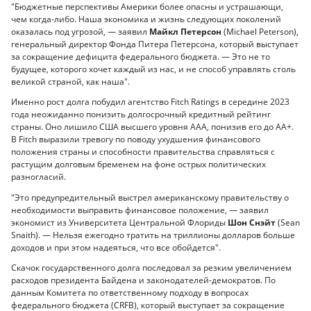
"Бюджетные перспективы Америки более опасны и устрашающи,
чем когда-либо. Наша экономика и жизнь следующих поколений
оказалась под угрозой, — заявил
Майкл Петерсон
(Michael Peterson),
генеральный директор Фонда Питера Петерсона, который выступает
за сокращение дефицита федерального бюджета. — Это не то
будущее, которого хочет каждый из нас, и не способ управлять столь
великой страной, как наша".
Именно рост долга побудил агентство Fitch Ratings в середине 2023
года неожиданно понизить долгосрочный кредитный рейтинг
страны. Оно лишило США высшего уровня ААА, понизив его до АА+.
В Fitch выразили тревогу по поводу ухудшения финансового
положения страны и способности правительства справляться с
растущим долговым бременем на фоне острых политических
разногласий.
"Это предупредительный выстрел американскому правительству о
необходимости выправить финансовое положение, — заявил
экономист из Университета Центральной Флориды
Шон Снэйт
(Sean
Snaith). — Нельзя ежегодно тратить на триллионы долларов больше
доходов и при этом надеяться, что все обойдется".
Скачок государственного долга последовал за резким увеличением
расходов президента Байдена и законодателей-демократов. По
данным Комитета по ответственному подходу в вопросах
федерального бюджета (CRFB), который выступает за сокращение