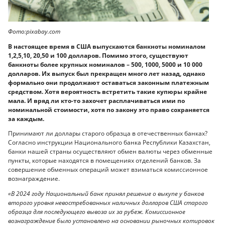
Фото:pixabay.com
В настоящее время в США выпускаются банкноты номиналом
1,2,5,10, 20,50 и 100 долларов. Помимо этого, существуют
банкноты более крупных номиналов – 500, 1000, 5000 и 10 000
долларов. Их выпуск был прекращен много лет назад, однако
формально они продолжают оставаться законным платежным
средством. Хотя вероятность встретить такие купюры крайне
мала. И вряд ли кто-то захочет расплачиваться ими по
номинальной стоимости, хотя по закону это право сохраняется
за каждым.
Принимают ли доллары старого образца в отечественных банках?
Согласно инструкции Национального банка Республики Казахстан,
банки нашей страны осуществляют обмен валюты через обменные
пункты, которые находятся в помещениях отделений банков. За
совершение обменных операций может взиматься комиссионное
вознаграждение.
«В 2024 году Национальный банк принял решение о выкупе у банков
второго уровня невостребованных наличных долларов США старого
образца для последующего вывоза их за рубеж. Комиссионное
вознаграждение было установлено на основании рыночных котировок