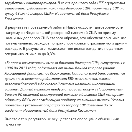
зарубежных контрпартнеров. В конце прошлого года НБК осуществил
вывоз невостребованных наличных долларов США, принятых у БВУ, на
сумму 48 млн долларов США»- Национальный банк Республики
Казахстан
В результате проведенной работы Нацбанк достиг договоренности
напрямую с Федеральной резервной системой США по приему
наличных долларов США старого образца, что обеспечило снижение
потенциальных расходов по транспортировке, страхованию и другим
расходам. В результате, комиссионное вознаграждение по данным
операциям снижено до 0,3%.
«Вопрос о возможности вывоза банкнот долларов США, выпущенных c
1996 до 2013 года, поднимался от имени банков второго уровня
Ассоциацией финансистов Казахстана. Национальный банк в качестве
временного решения предоставляет БВУ возможность вывоза
невостребованной в банковской системе наличной иностранной
валюты. Данный механизм предусматривает покупку Национальным
банком РК наличной иностранной валюты в долларах США «старого»
образца у БВУ и ее последующую продажу на внешних рынках. Условия
проведения указанных операций по запросу БВУ доведены до их
сведения»- Национальный банк Республики Казахстан
Вместе с тем регулятор не осуществляет операций с обменными
пунктами.