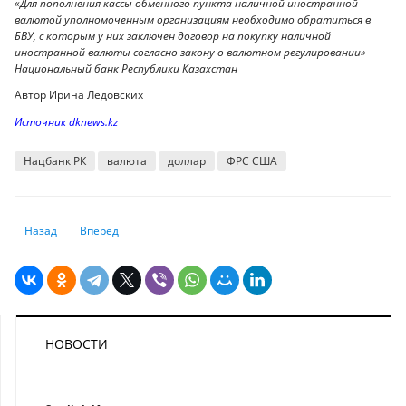
«Для пополнения кассы обменного пункта наличной иностранной
валютой уполномоченным организациям необходимо обратиться в
БВУ, с которым у них заключен договор на покупку наличной
иностранной валюты согласно закону о валютном регулировании»-
Национальный банк Республики Казахстан
Автор Ирина Ледовских
Источник dknews.kz
Нацбанк РК
валюта
доллар
ФРС США
Предыдущий: Вкладчики ЕНПФ потеряли 285 млрд тенге своих накоп
Следующий: Ашимбаев о прогрессивном ИПН: 95% населен
Назад
Вперед
НОВОСТИ