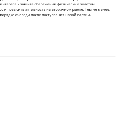
 интереса к защите сбережений физическим золотом,
с и повысить активность на вторичном рынке. Тем не менее,
в порядке очереди после поступления новой партии.
ожения казахстанцев
двела итоги работы за первый квартал года