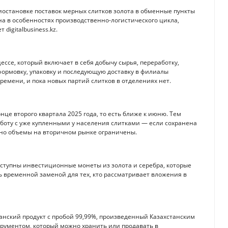
остановке поставок мерных слитков золота в обменные пункты
на в особенностях производственно-логистического цикла,
digitalbusiness.kz.
ссе, который включает в себя добычу сырья, переработку,
формовку, упаковку и последующую доставку в филиалы
ремени, и пока новых партий слитков в отделениях нет.
нце второго квартала 2025 года, то есть ближе к июню. Тем
боту с уже купленными у населения слитками — если сохранена
 но объемы на вторичном рынке ограничены.
оступны инвестиционные монеты из золота и серебра, которые
ь временной заменой для тех, кто рассматривает вложения в
анский продукт с пробой 99,99%, произведенный Казахстанским
ументом, который можно хранить или продавать в