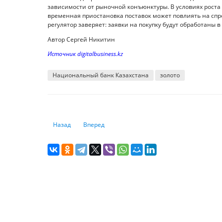
зависимости от рыночной конъюнктуры. В условиях роста
временная приостановка поставок может повлиять на спро
регулятор заверяет: заявки на покупку будут обработаны 
Автор Сергей Никитин
Источник digitalbusiness.kz
Национальный банк Казахстана
золото
Предыдущий: Банки будут блокировать мобильные прил
Следующий: Казахстанская фондовая биржа по
Назад
Вперед