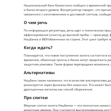
Национальный банк Казахстана сообщил о временной при
и банки второго уровня. Финрегулятор говорит, что причи
связанного с изготовлением и доставкой слитков, сообщает 
О чем речь
По информации регулятора, речь идет о техническом проце
аффинирование (очистку до высокой пробы — прим.ред), 
Нацбанка и БВУ/обменники по стране. Этот цикл требует в
Когда ждать?
Планируется, что новое поступление золота состоится в ко
временем, обменные пункты и банки могут продолжить ра
защитная упаковка. Такая форма перепродажи возможна,
Альтернативы
Нацбанк также напомнил, что в качестве альтернативы д
реализуются через филиалы без комиссии. Это может быт
драгоценные металлы как способ сбережения.
Про слитки
Мерные слитки золота Нацбанка — это полностью казахст
монетным двором. Они считаются высоколиквидным инстр