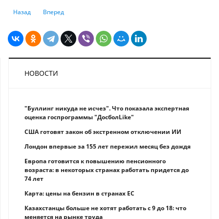
Предыдущий: Получить кредит онлайн на подставное лицо станет сл
Следующий: Что будут делать с казахстанцами, просрочивш
Назад
Вперед
НОВОСТИ
"Буллинг никуда не исчез". Что показала экспертная
оценка госпрограммы "ДосболLike"
США готовят закон об экстренном отключении ИИ
Лондон впервые за 155 лет пережил месяц без дождя
Европа готовится к повышению пенсионного
возраста: в некоторых странах работать придется до
74 лет
Карта: цены на бензин в странах ЕС
Казахстанцы больше не хотят работать с 9 до 18: что
меняется на рынке труда