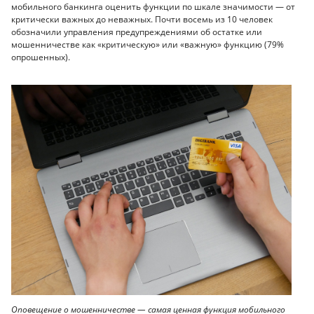
мобильного банкинга оценить функции по шкале значимости — от
критически важных до неважных. Почти восемь из 10 человек
обозначили управления предупреждениями об остатке или
мошенничестве как «критическую» или «важную» функцию (79%
опрошенных).
Оповещение о мошенничестве — самая ценная функция мобильного