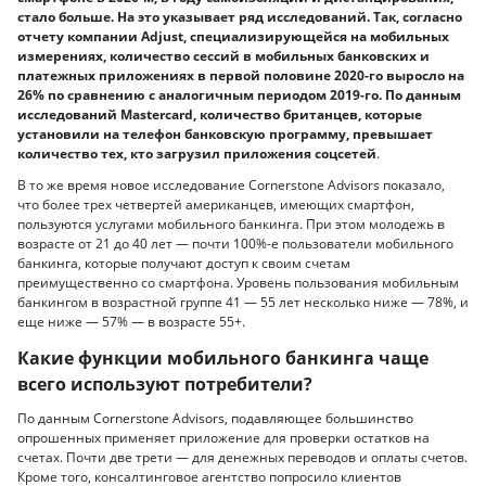
стало больше. На это указывает ряд исследований. Так, согласно
отчету компании Adjust, специализирующейся на мобильных
измерениях, количество сессий в мобильных банковских и
платежных приложениях в первой половине 2020-го выросло на
26% по сравнению с аналогичным периодом 2019-го. По данным
исследований Mastercard, количество британцев, которые
установили на телефон банковскую программу, превышает
количество тех, кто загрузил приложения соцсетей
.
В то же время новое исследование Cornerstone Advisors показало,
что более трех четвертей американцев, имеющих смартфон,
пользуются услугами мобильного банкинга. При этом молодежь в
возрасте от 21 до 40 лет — почти 100%-е пользователи мобильного
банкинга, которые получают доступ к своим счетам
преимущественно со смартфона. Уровень пользования мобильным
банкингом в возрастной группе 41 — 55 лет несколько ниже — 78%, и
еще ниже — 57% — в возрасте 55+.
Какие функции мобильного банкинга чаще
всего используют потребители?
По данным Cornerstone Advisors, подавляющее большинство
опрошенных применяет приложение для проверки остатков на
счетах. Почти две трети — для денежных переводов и оплаты счетов.
Кроме того, консалтинговое агентство попросило клиентов