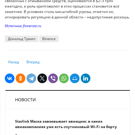
связанных с отмыванием средств, оцениваются в $2–3 трлн
ежегодно, и роль криптовалют в этих процессах становится всё
заметнее. В условиях столь масштабной угрозы, отметил он,
игнорировать регуляцию в данной области – недопустимая роскошь.
Источник finversia.ru
Дональд Трамп
Binance
Предыдущий: 4 фактора, которые могут развернуть цены на криптов
Следующий: Google изменил требования к крипторекламе в
Назад
Вперед
НОВОСТИ
Starlink Маска завоевывает авиацию: в каких
авиакомпаниях уже есть спутниковый Wi-Fi на борту