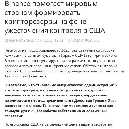
Binance помогает мировым
странам формировать
крипторезервы на фоне
ужесточения контроля в США
ОПУБЛИКОВАНО: 17.04.2025, 18:02
ПРОСМОТРОВ:
672
Несмотря на продолжающееся с 2023 года давление со стороны
Комиссии по ценным бумагам и биржам США (SEC), криптобиржа
Binance активно консультирует власти различных государств по
вопросам регулирования цифровых активов. Об этом в интервью
Financial Times сообщил нынешний руководитель платформы Ричард
Тэн,сообщает finversia.ru.
Он отметил, что отношение американской администрации к
криптоиндустрии, включая инициативу по созданию
национального криптовалютного резерва, кардинально
изменилось в период президентства Дональда Трампа. Этот
разворот, по словам Тэна, стал примером для других стран,
стимулируя их к разработке собственных аналогичных
стратегий.
По его словам, США на сегодняшний день вышли в лидеры по