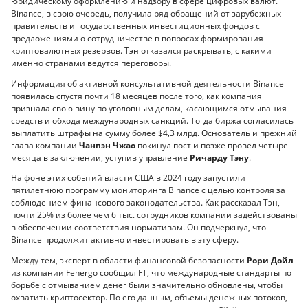
юридическому оформлению и надзору в сфере цифровых валют.
Binance, в свою очередь, получила ряд обращений от зарубежных
правительств и государственных инвестиционных фондов с
предложениями о сотрудничестве в вопросах формирования
криптовалютных резервов. Тэн отказался раскрывать, с какими
именно странами ведутся переговоры.
Информация об активной консультативной деятельности Binance
появилась спустя почти 18 месяцев после того, как компания
признала свою вину по уголовным делам, касающимся отмывания
средств и обхода международных санкций. Тогда биржа согласилась
выплатить штрафы на сумму более $4,3 млрд. Основатель и прежний
глава компании
Чанпэн Чжао
покинул пост и позже провел четыре
месяца в заключении, уступив управление
Ричарду Тэну
.
На фоне этих событий власти США в 2024 году запустили
пятилетнюю программу мониторинга Binance с целью контроля за
соблюдением финансового законодательства. Как рассказал Тэн,
почти 25% из более чем 6 тыс. сотрудников компании задействованы
в обеспечении соответствия нормативам. Он подчеркнул, что
Binance продолжит активно инвестировать в эту сферу.
Между тем, эксперт в области финансовой безопасности
Рори Дойл
из компании Fenergo сообщил FT, что международные стандарты по
борьбе с отмыванием денег были значительно обновлены, чтобы
охватить криптосектор. По его данным, объемы денежных потоков,