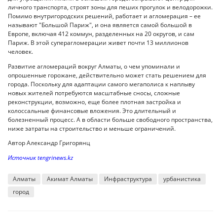
личного транспорта, строят зоны для пеших прогулок и велодорожки.
Помимо внутригородских решений, работает и агломерация – ее
называют "Большой Париж", и она является самой большой в
Европе, включая 412 коммун, разделенных на 20 округов, и сам
Париж. В этой суперагломерации живет почти 13 миллионов
человек.
Развитие агломераций вокруг Алматы, о чем упоминали и
опрошенные горожане, действительно может стать решением для
города. Поскольку для адаптации самого мегаполиса к наплыву
новых жителей потребуются масштабные сносы, сложные
реконструкции, возможно, еще более плотная застройка и
колоссальные финансовые вложения. Это длительный и
болезненный процесс. А в области больше свободного пространства,
ниже затраты на строительство и меньше ограничений.
Автор Александр Григорянц
Источник tengrinews.kz
Алматы
Акимат Алматы
Инфраструктура
урбанистика
город