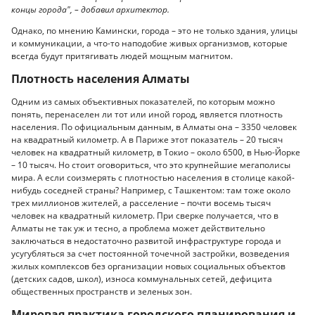
концы города", – добавил архитектор.
Однако, по мнению Камински, города – это не только здания, улицы
и коммуникации, а что-то наподобие живых организмов, которые
всегда будут притягивать людей мощным магнитом.
Плотность населения Алматы
Одним из самых объективных показателей, по которым можно
понять, перенаселен ли тот или иной город, является плотность
населения. По официальным данным, в Алматы она – 3350 человек
на квадратный километр. А в Париже этот показатель – 20 тысяч
человек на квадратный километр, в Токио – около 6500, в Нью-Йорке
– 10 тысяч. Но стоит оговориться, что это крупнейшие мегаполисы
мира. А если соизмерять с плотностью населения в столице какой-
нибудь соседней страны? Например, с Ташкентом: там тоже около
трех миллионов жителей, а расселение – почти восемь тысяч
человек на квадратный километр. При сверке получается, что в
Алматы не так уж и тесно, а проблема может действительно
заключаться в недостаточно развитой инфраструктуре города и
усугубляться за счет постоянной точечной застройки, возведения
жилых комплексов без организации новых социальных объектов
(детских садов, школ), износа коммунальных сетей, дефицита
общественных пространств и зеленых зон.
Мировая практика городского планирования и