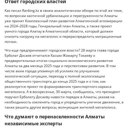
Ответ городских властей
Как писал Ranking.kz в своем аналитическом обзоре по этой же теме,
по вопросам хаотичной урбанизации и перегруженности Алматы
уже принят Комплексный план развития Алматинской агломерации
на 2024–2028 годы, Генеральный план Алматы, а также проект
умного города Алатау в Алматинской области, который должен
снизить нагрузку на мегаполис и перераспределить миграционные
потоки.
Что еще предпринимают городские власти? 28 марта глава города
Ерболат Досаев отчитался Касым-Жомарту Токаеву о
предварительных итогах социально-экономического развития
Алматы за два месяца 2025 года и перспективах развития. В том
числе аким города упомянул об усилиях по улучшению
экологической ситуации, переходу к полной экологизации
общественного транспорта до конца 2025 года и о том, как
реализуется проект по формированию транспортного каркаса
мегаполиса. А в воскресенье, 30 марта, сообщалось, что президент
поручил Ерболату Досаеву навести порядок в Алматы, указав на
необходимость озеленять город и упорядочить уличное движение, а
также решить другие вопросы, волнующие жителей мегаполиса.
Что думают о перенаселенности Алматы
независимые эксперты