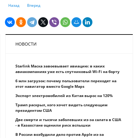
Предыдущий: Рейтинг самых надёжных авто: Lexus, Toyota и BMW
Следующий: Как изменился порядок въезда граждан Казахст
Назад
Вперед
НОВОСТИ
Starlink Маска завоевывает авиацию: в каких
авиакомпаниях уже есть спутниковый Wi-Fi на борту
6 млн загрузок: почему пользователи переходят на
этот навигатор вместо Google Maps
Экспорт электромобилей из Китая вырос на 120%
Трамп раскрыл, кого хочет видеть следующим
президентом США
Две смерти и тысячи заболевших из-за салата в США
- в Казахстане оценили риск вспышки
В России возбудили дело против Apple из-за