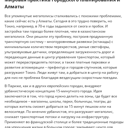
Алматы
Все упомянутые мегаполисы сталкивались с похожими проблемами,
какие сейчас есть у Алматы. Сегодня в это трудно поверить, но
Токио, например, в 70-е годы задыхался от смога и пробок. И
застройка там гораздо более плотная, чем в казахстанском
мегаполисе. Они решили эту проблему, построив продуманную
транспортную систему – многоуровневые развязки (эстакады) с
минимальным количеством перекрестков, умные светофоры,
ультразвуковые датчики, определяющие загруженность дорог и
передающие данные в центр управления транспортом, который
может перераспределять потоки; а также платные парковки и
развитие агломерации – префектур и городов-спутников, которые
разгружают Токио. Люди живут там, а добраться в центр на работу
для них не проблема благодаря вездесущим скоростным поездам.
В Париже, как и в других европейских городах, внедряют
урбанистическую концепцию 15-минутного города. Идея
заключается в том, что город нужно делить на зоны, где будет все
необходимое – магазины, школы, парки, больницы, театры, до
которых житель сможет добраться за 15 минут пешком или на
велосипеде. По мнению урбанистов, это разгружает мегаполис,
снижает транспортные потоки и нагрузку на инфраструктуру.
Применяют во французской столице и более традиционные подходы
для упрощения жизни в большом городе: закрывают центр для