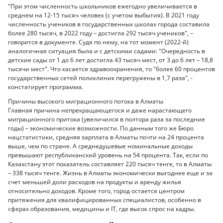
"При этом численность школьников ежегодно увеличивается в
среднем на 12-15 тысяч человек (с учетом выбытия). В 2021 году
численность учеников в государственных школах города составила
более 280 тысяч, в 2022 году – достигла 292 тысяч учеников", –
говорится в документе. Судя по нему, на тот момент (2022-й)
аналогичная ситуация была и с детскими садами: "Очередность в
детские сады от 1 до 6 лет достигла 43 тысяч мест, от 3 до 6 лет – 18,8
тысячи мест". Что касается здравоохранения, то "более 60 процентов
государственных сетей поликлиник перегружены в 1,7 раза", -
констатирует программа.
Причины высокого миграционного потока в Алматы
Главная причина непрекращающегося и даже нарастающего
миграционного притока (увеличился в полтора раза за последние
годы) – экономические возможности. По данным того же Бюро
нацстатистики, средняя зарплата в Алматы почти на 24 процента
выше, чем по стране. А среднедушевые номинальные доходы
превышают республиканский уровень на 54 процента. Так, если по
Казахстану этот показатель составляет 220 тысяч тенге, то в Алматы
– 338 тысяч тенге. Жизнь в Алматы экономически выгоднее еще и за
счет меньшей доли расходов на продукты и аренду жилья
относительно доходов. Кроме того, город остается центром
притяжения для квалифицированных специалистов, особенно в
сферах образования, медицины и IT, где высок спрос на кадры.