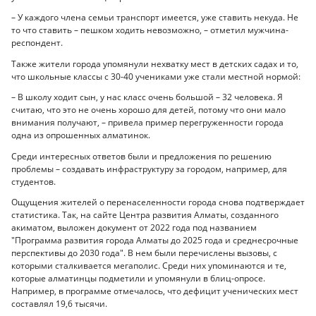
– У каждого члена семьи транспорт имеется, уже ставить некуда. Не
то что ставить – пешком ходить невозможно, – отметил мужчина-
респондент.
Также жители города упомянули нехватку мест в детских садах и то,
что школьные классы с 30-40 учениками уже стали местной нормой:
– В школу ходит сын, у нас класс очень большой – 32 человека. Я
считаю, что это не очень хорошо для детей, потому что они мало
внимания получают, – привела пример перегруженности города
одна из опрошенных алматинок.
Среди интересных ответов были и предложения по решению
проблемы – создавать инфраструктуру за городом, например, для
студентов.
Ощущения жителей о перенаселенности города снова подтверждает
статистика. Так, на сайте Центра развития Алматы, созданного
акиматом, выложен документ от 2022 года под названием
"Программа развития города Алматы до 2025 года и среднесрочные
перспективы до 2030 года". В нем были перечислены вызовы, с
которыми сталкивается мегаполис. Среди них упоминаются и те,
которые алматинцы подметили и упомянули в блиц-опросе.
Например, в программе отмечалось, что дефицит ученических мест
составлял 19,6 тысячи.