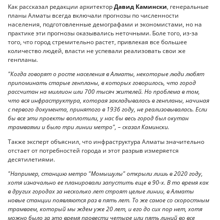
Как рассказал редакции архитектор
Давид Камински
, генеральные
планы Алматы всегда включали прогнозы по численности
населения, подготовленные демографами и экономистами, но на
практике эти прогнозы оказывались неточными. Боле того, из-за
того, что город стремительно растет, привлекая все большее
количество людей, власти не успевали реализовать свои же
генпланы.
"Когда говорят о росте населения в Алматы, некоторые люди любят
припоминать старые генпланы, в которых говорилось, что город
рассчитан на миллион или 700 тысяч жителей. Но проблема в том,
что вся инфраструктура, которая закладывалась в генпланы, начиная
с первого документа, принятого в 1936 году, не реализовывалась. Если
бы все эти проекты воплотили, у нас бы весь город был окутан
трамваями и было три линии метро", – сказал Камински.
Также эксперт объяснил, что инфраструктура Алматы значительно
отстает от потребностей города и этот разрыв измеряется
десятилетиями.
"Например, станцию метро "Момышулы" открыли лишь в 2020 году,
хотя изначально ее планировали запустить еще в 90-х. В то время как
в других городах за несколько лет строят целые линии, в Алматы
новые станции появляются раз в пять лет. То же самое со скоростным
трамваем, который мы ждем уже 20 лет, и его до сих пор нет, хотя
можно было за это время провести четыре или пять линий во все