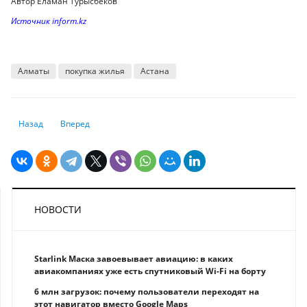
Автор Еламан Турысбеков
Источник inform.kz
Алматы
покупка жилья
Астана
Предыдущий: Дубайский шоколад опасен для здоровья
Следующий: В каких странах действуют казахстанские водит
Назад
Вперед
НОВОСТИ
Starlink Маска завоевывает авиацию: в каких
авиакомпаниях уже есть спутниковый Wi-Fi на борту
6 млн загрузок: почему пользователи переходят на
этот навигатор вместо Google Maps