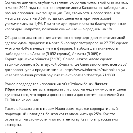
Согласно данным, опубликованным Бюро национальной статистики,
в марте 2025 года на рынке недвижимости Казахстана наблюдались
разнонаправленные тенденции. Так, стоимость нового жилья за
месяц выросла на 0,6%, тогда как цены на вторичное жильё
увеличились на 1,4%. При этом арендная плата за благоустроенные
квартиры, напротив, показала снижение — в среднем на 1%.
Общая картина снижения активности подтверждается статистикой
сделок купли-продажи: в марте было зарегистрировано 27 739 сделок
— это на 4,4% меньше, чем в феврале. Наибольшая активность
наблюдалась в Астане (5 652 сделки), Алматы (5 069) и
Карагандинской области (2 130). Самое низкое число сделок
зафиксировано в Улытауской области, где было заключено всего 357
договоров купли-продажи жилья. https://www.inform.kz/ru/rinok-zhilya-
kazahstana-tseni-prodolzhayut-rasti-aktivnost-snizhaetsya-71d839
Ранее председатель правления АО «Отбасы банк»
Ляззат
Ибрагимова
ответила, вырастет ли спрос на недвижимость и цены
с учетом того, что пороги достаточности для снятия накоплений из
ЕНПФ не изменили.
Также в Казахстане в новом Налоговом кодексе корпоративный
подоходный налог для банков хотят увеличить до 25%. Как это
отразится на стоимости ипотек, агентству Kazinform рассказали
эксперты.