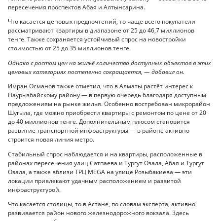
пересечения проспектов Абая и Алтынсарина.
Что касается ценовых предпочтений, то чаще всего покупатели
рассматривают квартиры в диапазоне от 25 до 46,7 миллионов
тенге. Также сохраняется устойчивый спрос на новостройки
стоимостью от 25 до 35 миллионов тенге.
Однако с ростом цен на жильё количество доступных объектов в этих
ценовых категориях постепенно сокращается, — добавил он.
Имран Османов также отметил, что в Алматы растёт интерес к
Наурызбайскому району — в первую очередь благодаря доступным
предложениям на рынке жилья. Особенно востребован микрорайон
Шугыла, где можно приобрести квартиры с ремонтом по цене от 20
до 40 миллионов тенге. Дополнительным плюсом становится
развитие транспортной инфраструктуры — в районе активно
строится новая линия метро.
Стабильный спрос наблюдается и на квартиры, расположенные в
районах пересечения улиц Сатпаева и Тургут Озала, Абая и Тургут
Озала, а также вблизи ТРЦ MEGA на улице Розыбакиева — эти
локации привлекают удачным расположением и развитой
инфраструктурой.
Что касается столицы, то в Астане, по словам эксперта, активно
развивается район нового железнодорожного вокзала. Здесь