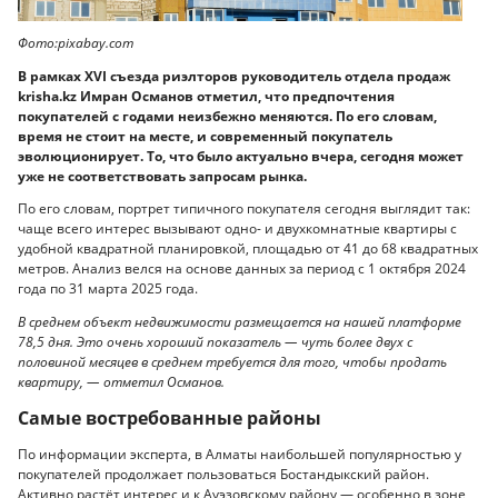
Фото:pixabay.com
В рамках XVI съезда риэлторов руководитель отдела продаж
krisha.kz Имран Османов отметил, что предпочтения
покупателей с годами неизбежно меняются. По его словам,
время не стоит на месте, и современный покупатель
эволюционирует. То, что было актуально вчера, сегодня может
уже не соответствовать запросам рынка.
По его словам, портрет типичного покупателя сегодня выглядит так:
чаще всего интерес вызывают одно- и двухкомнатные квартиры с
удобной квадратной планировкой, площадью от 41 до 68 квадратных
метров. Анализ велся на основе данных за период с 1 октября 2024
года по 31 марта 2025 года.
В среднем объект недвижимости размещается на нашей платформе
78,5 дня. Это очень хороший показатель — чуть более двух с
половиной месяцев в среднем требуется для того, чтобы продать
квартиру, — отметил Османов.
Самые востребованные районы
По информации эксперта, в Алматы наибольшей популярностью у
покупателей продолжает пользоваться Бостандыкский район.
Активно растёт интерес и к Ауэзовскому району — особенно в зоне