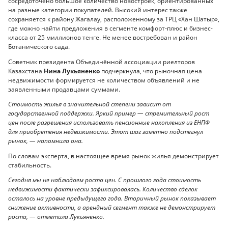
сосредоточено большое количество новостроек, ориентированных
на разные категории покупателей. Высокий интерес также
сохраняется к району Жагалау, расположенному за ТРЦ «Хан Шатыр»,
где можно найти предложения в сегменте комфорт-плюс и бизнес-
класса от 25 миллионов тенге. Не менее востребован и район
Ботанического сада.
Советник президента Объединённой ассоциации риелторов
Казахстана
Нина Лукьяненко
подчеркнула, что рыночная цена
недвижимости формируется не количеством объявлений и не
заявленными продавцами суммами.
Стоимость жилья в значительной степени зависит от
государственной поддержки. Яркий пример — стремительный рост
цен после разрешения использовать пенсионные накопления из ЕНПФ
для приобретения недвижимости. Этот шаг заметно подстегнул
рынок, — напомнила она.
По словам эксперта, в настоящее время рынок жилья демонстрирует
стабильность.
Сегодня мы не наблюдаем роста цен. С прошлого года стоимость
недвижимости фактически зафиксировалась. Количество сделок
осталось на уровне предыдущего года. Вторичный рынок показывает
снижение активности, а арендный сегмент также не демонстрирует
роста, — отметила Лукьяненко.