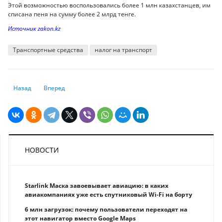
Этой возможностью воспользовались более 1 млн казахстанцев, им
списана пеня на сумму более 2 млрд тенге.
Источник zakon.kz
Транспортные средства
налог на транспорт
Предыдущий: Будут ли снижать пенсионный возраст для определенно
Следующий: Изменение климата приводит к тому, что уров
Назад
Вперед
НОВОСТИ
Starlink Маска завоевывает авиацию: в каких
авиакомпаниях уже есть спутниковый Wi-Fi на борту
6 млн загрузок: почему пользователи переходят на
этот навигатор вместо Google Maps