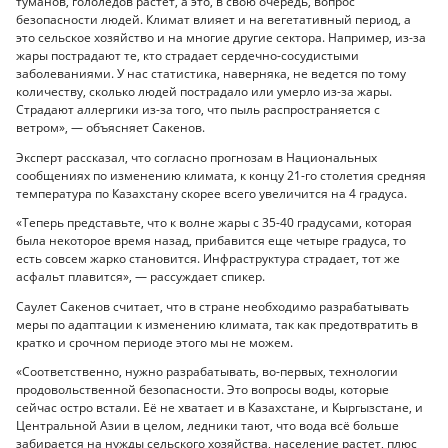
туманов, гололедов растет, а это, в свою очередь, вопрос
безопасности людей. Климат влияет и на вегетативный период, а
это сельское хозяйство и на многие другие сектора. Например, из-за
жары пострадают те, кто страдает сердечно-сосудистыми
заболеваниями. У нас статистика, наверняка, не ведется по тому
количеству, сколько людей пострадало или умерло из-за жары.
Страдают аллергики из-за того, что пыль распространяется с
ветром», — объясняет Сакенов.
Эксперт рассказал, что согласно прогнозам в Национальных
сообщениях по изменению климата, к концу 21-го столетия средняя
температура по Казахстану скорее всего увеличится на 4 градуса.
«Теперь представьте, что к волне жары с 35-40 градусами, которая
была некоторое время назад, прибавится еще четыре градуса, то
есть совсем жарко становится. Инфраструктура страдает, тот же
асфальт плавится», — рассуждает спикер.
Саулет Сакенов считает, что в стране необходимо разрабатывать
меры по адаптации к изменению климата, так как предотвратить в
кратко и срочном периоде этого мы не можем.
«Соответственно, нужно разрабатывать, во-первых, технологии
продовольственной безопасности. Это вопросы воды, которые
сейчас остро встали. Её не хватает и в Казахстане, и Кыргызстане, и
Центральной Азии в целом, ледники тают, что вода всё больше
забирается на нужды сельского хозяйства, население растет, плюс