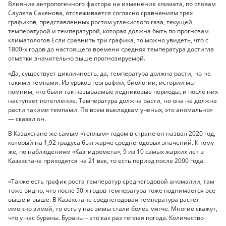
Влияние антропогенного фактора на изменение климата, по словам
Саулета Сакенова, отслеживается согласно сравнениям трех
графиков, представленных ростом углекислого газа, текущей
температурой и температурой, которая должна быть по прогнозам
климатологов Если сравнить три графика, то можно увидеть, что с
1800-х годов до настоящего времени средняя температура достигла
отметки значительно выше прогнозируемой.
«Да, существует цикличность, да, температура должна расти, но не
такими темпами. Из уроков географии, биологии, истории мы
помним, что были так называемые ледниковые периоды, и после них
наступает потепление. Температура должна расти, но она не должна
расти такими темпами. По всем выкладкам ученых, это аномально»
— сказал он.
В Казахстане же самым «теплым» годом в стране он назвал 2020 год,
который на 1,92 градуса был жарче среднегодовых значений. К тому
же, по наблюдениям «Казгидромета», 9 из 10 самых жарких лет в
Казахстане приходятся на 21 век, то есть период после 2000 года.
«Также есть график роста температур среднегодовой аномалии, там
тоже видно, что после 50-х годов температура тоже поднимается все
выше и выше. В Казахстане среднегодовая температура растет
именно зимой, то есть у нас зимы стали более мягче. Многие скажут,
что у нас бураны. Бураны – это как раз теплая погода. Количество