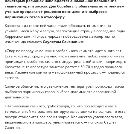
некоторых регионах наблюдается аномальное повышение
температуры и засуха. Для борьбы с глобальным потеплением
ученые предлагают решения по снижению выбросов
парниковых газов в атмосферу.
Казахстанцы также всё чаще стали обращать внимание на
усилившиеся жару и засуху, беспокоящие страну в последние годы.
Корреспондент «Голоса народа» побеседовала с экспертом по
изменению климата
Саулетом Сакеновым.
«Спор по поводу изменения глобального климата идет много лет.
Есть консенсус среди ученых, что изменение глобального климата
происходит, особенно сильно с индустриальной эпохи, например, в
Казахстане температура заметно растет с 50-70-х годов прошлого
века. Изменение климата – это доказанный процесс», — поделился
эксперт.
Сакенов объяснил, что увеличение температуры происходит из-за
выбросов парниковых газов, выбрасываемых от человеческой
деятельности.
«Парниковый газ – это, грубо говоря, то, что происходит у вас в
теплице, в той же машине, которую вы оставили на солнце, то есть
внутри становится всё время жарче. Количество углекислого газа,
выделяемого в атмосферу, увеличивается», — пояснил Саулет
Сакенов.